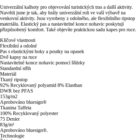
Univerzální kalhoty pro objevování turistických tras a další aktivity.
Navrhli jsme je tak, aby hrály univerzální roli ve vaší výbavě na
venkovní aktivity. Jsou vyrobeny z odolného, ale flexibilního ripstop
materiálu. Elastický pas a nastavitelné konce nohavic poskytují
přizpůsobený komfort. Také objevíte praktickou sadu kapes pro ruce.
Klíčové vlastnosti
Flexibilní a odolné
Pas s elastickými boky a poutky na opasek
Dvě kapsy na ruce
Nastavitelné konce nohavic pomocí šňůrky
Standardní střih
Materiál
Tkaný ripstop
92% Recyklovaný polyamid 8% Elasthan
DWR bez PFAS
153g/m2
Aprobováno bluesign®
Tkanina Taffeta
100% Recyklovaný polyester
75 Denier
83g/m²
Aprobováno bluesign®.
Technologie