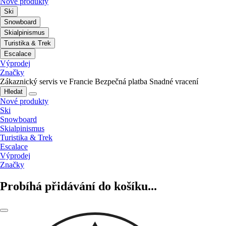
Nové produkty
Ski
Snowboard
Skialpinismus
Turistika & Trek
Escalace
Výprodej
Značky
Zákaznický servis ve Francie
Bezpečná platba
Snadné vracení
Hledat
Nové produkty
Ski
Snowboard
Skialpinismus
Turistika & Trek
Escalace
Výprodej
Značky
Probíhá přidávání do košíku...