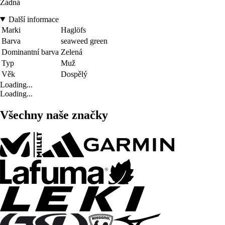
Žádná
Další informace
Marki
Haglöfs
Barva
seaweed green
Dominantní barva
Zelená
Typ
Muž
Věk
Dospělý
Loading...
Loading...
Všechny naše značky