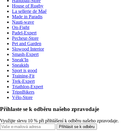
Handball-Store
House of Rugby
La sellerie de Maé
Made in Paradis
Nauti-wave
On-Fight
Padel-Expert
Pecheur-Store
Pet and Garden
Slowood Interior
Smash-Expert
Sneak'In
Sneakids
Sport is good
Training-Fit
Trek-Expert
Triathlon-Expert
TripnBikers
Vélo-Store
Přihlaste se k odběru našeho zpravodaje
Využijte slevu 10 % při přihlášení k odběru našeho zpravodaje.
Přihlásit se k odběru