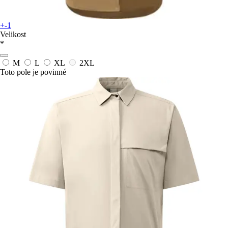
+-1
Velikost
*
M
L
XL
2XL
Toto pole je povinné