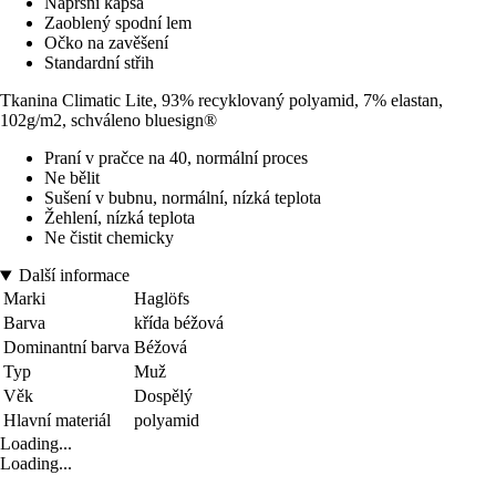
Náprsní kapsa
Zaoblený spodní lem
Očko na zavěšení
Standardní střih
Tkanina Climatic Lite, 93% recyklovaný polyamid, 7% elastan,
102g/m2, schváleno bluesign®
Praní v pračce na 40, normální proces
Ne bělit
Sušení v bubnu, normální, nízká teplota
Žehlení, nízká teplota
Ne čistit chemicky
Další informace
Marki
Haglöfs
Barva
křída béžová
Dominantní barva
Béžová
Typ
Muž
Věk
Dospělý
Hlavní materiál
polyamid
Loading...
Loading...