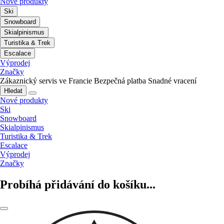
Nové produkty
Ski
Snowboard
Skialpinismus
Turistika & Trek
Escalace
Výprodej
Značky
Zákaznický servis ve Francie
Bezpečná platba
Snadné vracení
Hledat
Nové produkty
Ski
Snowboard
Skialpinismus
Turistika & Trek
Escalace
Výprodej
Značky
Probíhá přidávání do košíku...