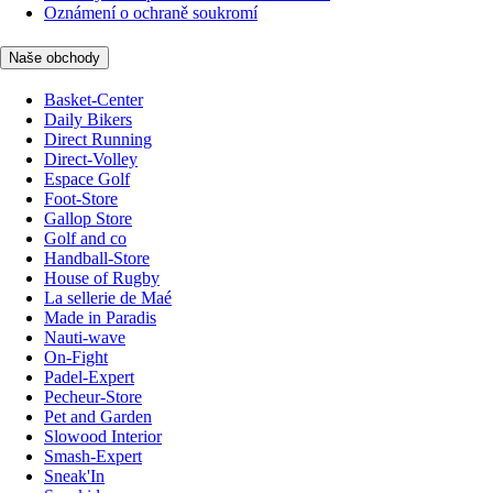
Oznámení o ochraně soukromí
Naše obchody
Basket-Center
Daily Bikers
Direct Running
Direct-Volley
Espace Golf
Foot-Store
Gallop Store
Golf and co
Handball-Store
House of Rugby
La sellerie de Maé
Made in Paradis
Nauti-wave
On-Fight
Padel-Expert
Pecheur-Store
Pet and Garden
Slowood Interior
Smash-Expert
Sneak'In