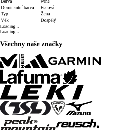
Barva
wine
Dominantní barva
Fialová
Typ
Žena
Věk
Dospělý
Loading...
Loading...
Všechny naše značky