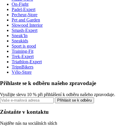
On-Fight
Padel-Expert
Pecheur-Store
Pet and Garden
Slowood Interior
Smash-Expert
Sneak'In
Sneakids
Sport is good
Training-Fit
Trek-Expert
Triathlon-Expert
TripnBikers
Vélo-Store
Přihlaste se k odběru našeho zpravodaje
Využijte slevu 10 % při přihlášení k odběru našeho zpravodaje.
Přihlásit se k odběru
Zůstaňte v kontaktu
Najděte nás na sociálních sítích