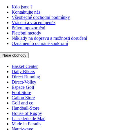
Kdo jsme ?
Kontaktujte nás
Všeobecné obchodní podmínky
Vrácení a vrácení peněz
Právní upozornění
Platební metody
Náklady na dopravu a možnosti doručení
Oznámení o ochraně soukromí
Naše obchody
Basket-Center
Daily Bikers
Direct Running
Direct-Volley
Espace Golf
Foot-Store
Gallop Store
Golf and co
Handball-Store
House of Rugby
La sellerie de Maé
Made in Paradis
Nauti-wave