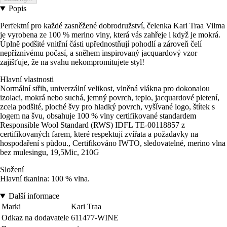
Popis
Perfektní pro každé zasněžené dobrodružství, čelenka Kari Traa Vilma
je vyrobena ze 100 % merino vlny, která vás zahřeje i když je mokrá.
Úplně podšité vnitřní části upřednostňují pohodlí a zároveň čelí
nepříznivému počasí, a sněhem inspirovaný jacquardový vzor
zajišťuje, že na svahu nekompromitujete styl!
Hlavní vlastnosti
Normální střih, univerzální velikost, vlněná vlákna pro dokonalou
izolaci, mokrá nebo suchá, jemný povrch, teplo, jacquardové pletení,
zcela podšité, ploché švy pro hladký povrch, vyšívané logo, štítek s
logem na švu, obsahuje 100 % vlny certifikované standardem
Responsible Wool Standard (RWS) IDFL TE-00118857 z
certifikovaných farem, které respektují zvířata a požadavky na
hospodaření s půdou., Certifikováno IWTO, sledovatelné, merino vlna
bez mulesingu, 19,5Mic, 210G
Složení
Hlavní tkanina: 100 % vlna.
Další informace
Marki
Kari Traa
Odkaz na dodavatele
611477-WINE