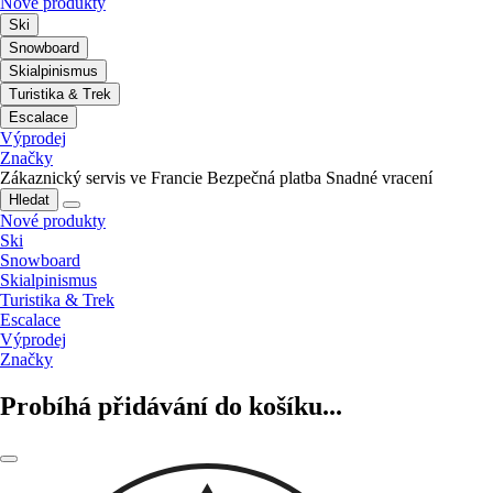
Nové produkty
Ski
Snowboard
Skialpinismus
Turistika & Trek
Escalace
Výprodej
Značky
Zákaznický servis ve Francie
Bezpečná platba
Snadné vracení
Hledat
Nové produkty
Ski
Snowboard
Skialpinismus
Turistika & Trek
Escalace
Výprodej
Značky
Probíhá přidávání do košíku...