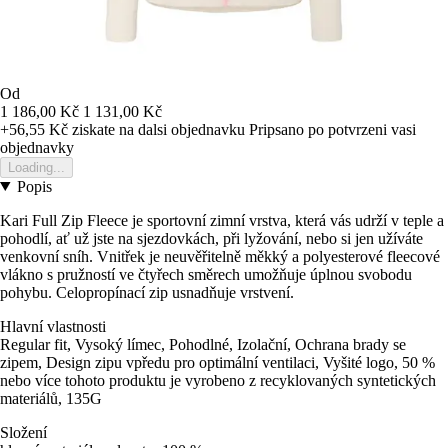
Od
1 186,00 Kč
1 131,00 Kč
+56,55 Kč
ziskate na dalsi objednavku
Pripsano po potvrzeni vasi
objednavky
Loading...
Popis
Kari Full Zip Fleece je sportovní zimní vrstva, která vás udrží v teple a
pohodlí, ať už jste na sjezdovkách, při lyžování, nebo si jen užíváte
venkovní sníh. Vnitřek je neuvěřitelně měkký a polyesterové fleecové
vlákno s pružností ve čtyřech směrech umožňuje úplnou svobodu
pohybu. Celopropínací zip usnadňuje vrstvení.
Hlavní vlastnosti
Regular fit, Vysoký límec, Pohodlné, Izolační, Ochrana brady se
zipem, Design zipu vpředu pro optimální ventilaci, Vyšité logo, 50 %
nebo více tohoto produktu je vyrobeno z recyklovaných syntetických
materiálů, 135G
Složení