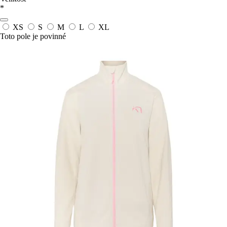
*
XS
S
M
L
XL
Toto pole je povinné