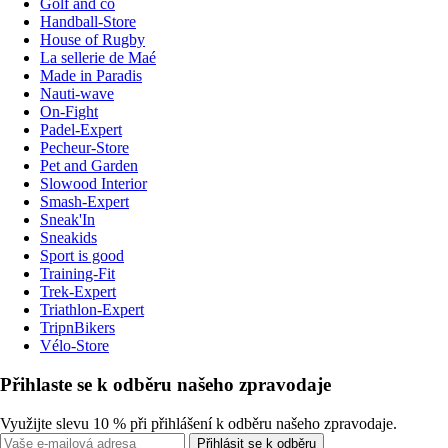
Golf and co
Handball-Store
House of Rugby
La sellerie de Maé
Made in Paradis
Nauti-wave
On-Fight
Padel-Expert
Pecheur-Store
Pet and Garden
Slowood Interior
Smash-Expert
Sneak'In
Sneakids
Sport is good
Training-Fit
Trek-Expert
Triathlon-Expert
TripnBikers
Vélo-Store
Přihlaste se k odběru našeho zpravodaje
Využijte slevu 10 % při přihlášení k odběru našeho zpravodaje.
Přihlásit se k odběru