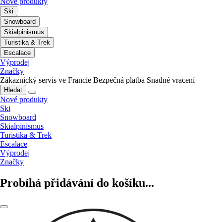
Nové produkty
Ski
Snowboard
Skialpinismus
Turistika & Trek
Escalace
Výprodej
Značky
Zákaznický servis ve Francie
Bezpečná platba
Snadné vracení
Hledat
Nové produkty
Ski
Snowboard
Skialpinismus
Turistika & Trek
Escalace
Výprodej
Značky
Probíhá přidávání do košíku...