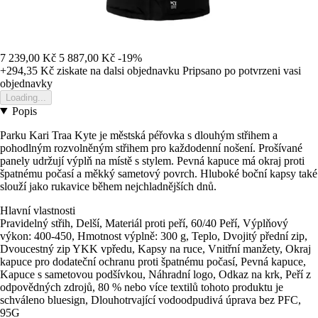
7 239,00 Kč
5 887,00 Kč
-19%
+294,35 Kč
ziskate na dalsi objednavku
Pripsano po potvrzeni vasi
objednavky
Loading...
Popis
Parku Kari Traa Kyte je městská péřovka s dlouhým střihem a
pohodlným rozvolněným střihem pro každodenní nošení. Prošívané
panely udržují výplň na místě s stylem. Pevná kapuce má okraj proti
špatnému počasí a měkký sametový povrch. Hluboké boční kapsy také
slouží jako rukavice během nejchladnějších dnů.
Hlavní vlastnosti
Pravidelný střih, Delší, Materiál proti peří, 60/40 Peří, Výplňový
výkon: 400-450, Hmotnost výplně: 300 g, Teplo, Dvojitý přední zip,
Dvoucestný zip YKK vpředu, Kapsy na ruce, Vnitřní manžety, Okraj
kapuce pro dodateční ochranu proti špatnému počasí, Pevná kapuce,
Kapuce s sametovou podšívkou, Náhradní logo, Odkaz na krk, Peří z
odpovědných zdrojů, 80 % nebo více textilů tohoto produktu je
schváleno bluesign, Dlouhotrvající vodoodpudivá úprava bez PFC,
95G