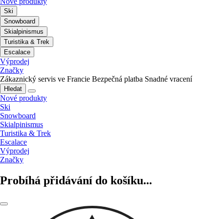
Nové produkty
Ski
Snowboard
Skialpinismus
Turistika & Trek
Escalace
Výprodej
Značky
Zákaznický servis ve Francie
Bezpečná platba
Snadné vracení
Hledat
Nové produkty
Ski
Snowboard
Skialpinismus
Turistika & Trek
Escalace
Výprodej
Značky
Probíhá přidávání do košíku...