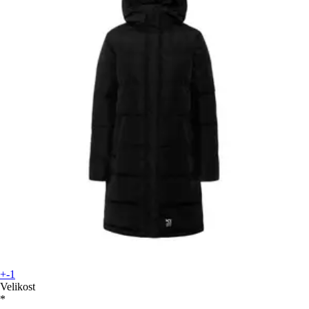
+-1
Velikost
*