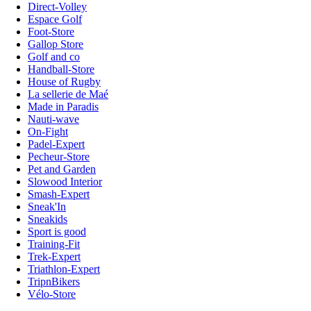
Direct-Volley
Espace Golf
Foot-Store
Gallop Store
Golf and co
Handball-Store
House of Rugby
La sellerie de Maé
Made in Paradis
Nauti-wave
On-Fight
Padel-Expert
Pecheur-Store
Pet and Garden
Slowood Interior
Smash-Expert
Sneak'In
Sneakids
Sport is good
Training-Fit
Trek-Expert
Triathlon-Expert
TripnBikers
Vélo-Store