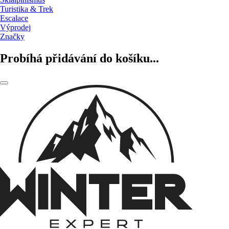
Turistika & Trek
Escalace
Výprodej
Značky
Probíhá přidávání do košíku...