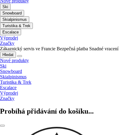
Nové produkty
Ski
Snowboard
Skialpinismus
Turistika & Trek
Escalace
Výprodej
Značky
Zákaznický servis ve Francie
Bezpečná platba
Snadné vracení
Hledat
Nové produkty
Ski
Snowboard
Skialpinismus
Turistika & Trek
Escalace
Výprodej
Značky
Probíhá přidávání do košíku...