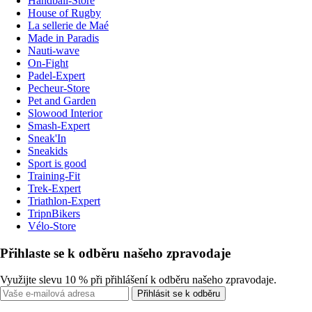
Handball-Store
House of Rugby
La sellerie de Maé
Made in Paradis
Nauti-wave
On-Fight
Padel-Expert
Pecheur-Store
Pet and Garden
Slowood Interior
Smash-Expert
Sneak'In
Sneakids
Sport is good
Training-Fit
Trek-Expert
Triathlon-Expert
TripnBikers
Vélo-Store
Přihlaste se k odběru našeho zpravodaje
Využijte slevu 10 % při přihlášení k odběru našeho zpravodaje.
Přihlásit se k odběru