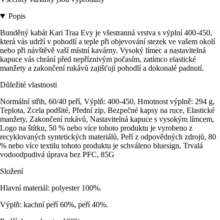
Popis
Bunděný kabát Kari Traa Evy je všestranná vrstva s výplní 400-450,
která vás udrží v pohodlí a teple při objevování stezek ve vašem okolí
nebo při návštěvě vaší místní kavárny. Vysoký límec a nastavitelná
kapuce vás chrání před nepříznivým počasím, zatímco elastické
manžety a zakončení rukávů zajišťují pohodlí a dokonalé padnutí.
Důležité vlastnosti
Normální střih, 60/40 peří, Výplň: 400-450, Hmotnost výplně: 294 g,
Teplota, Zcela podšité, Přední zip, Bezpečné kapsy na ruce, Elastické
manžety, Zakončení rukávů, Nastavitelná kapuce s vysokým límcem,
Logo na štítku, 50 % nebo více tohoto produktu je vyrobeno z
recyklovaných syntetických materiálů, Peří z odpovědných zdrojů, 80
% nebo více textilu tohoto produktu je schváleno bluesign, Trvalá
vodoodpudivá úprava bez PFC, 85G
Složení
Hlavní materiál: polyester 100%.
Výplň: kachní peří 60%, peří 40%.