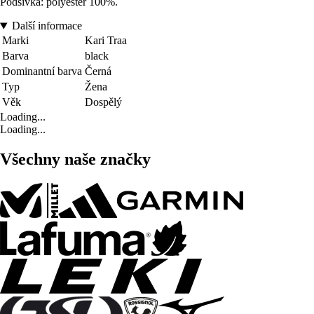
Podšívka: polyester 100%.
Další informace
Marki
Kari Traa
Barva
black
Dominantní barva
Černá
Typ
Žena
Věk
Dospělý
Loading...
Loading...
Všechny naše značky