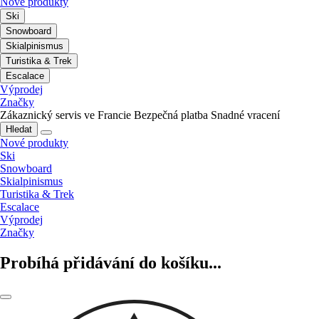
Nové produkty
Ski
Snowboard
Skialpinismus
Turistika & Trek
Escalace
Výprodej
Značky
Zákaznický servis ve Francie
Bezpečná platba
Snadné vracení
Hledat
Nové produkty
Ski
Snowboard
Skialpinismus
Turistika & Trek
Escalace
Výprodej
Značky
Probíhá přidávání do košíku...