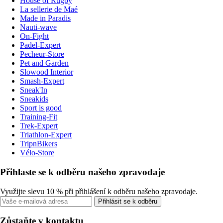
House of Rugby
La sellerie de Maé
Made in Paradis
Nauti-wave
On-Fight
Padel-Expert
Pecheur-Store
Pet and Garden
Slowood Interior
Smash-Expert
Sneak'In
Sneakids
Sport is good
Training-Fit
Trek-Expert
Triathlon-Expert
TripnBikers
Vélo-Store
Přihlaste se k odběru našeho zpravodaje
Využijte slevu 10 % při přihlášení k odběru našeho zpravodaje.
Přihlásit se k odběru
Zůstaňte v kontaktu