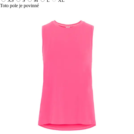
XS
S
M
L
XL
Toto pole je povinné