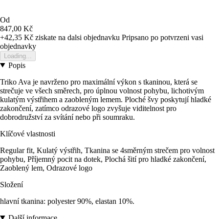
Od
847,00 Kč
+42,35 Kč
ziskate na dalsi objednavku
Pripsano po potvrzeni vasi
objednavky
Loading...
Popis
Triko Ava je navrženo pro maximální výkon s tkaninou, která se
strečuje ve všech směrech, pro úplnou volnost pohybu, lichotivým
kulatým výstřihem a zaobleným lemem. Ploché švy poskytují hladké
zakončení, zatímco odrazové logo zvyšuje viditelnost pro
dobrodružství za svítání nebo při soumraku.
Klíčové vlastnosti
Regular fit, Kulatý výstřih, Tkanina se 4směrným strečem pro volnost
pohybu, Příjemný pocit na dotek, Plochá šití pro hladké zakončení,
Zaoblený lem, Odrazové logo
Složení
hlavní tkanina: polyester 90%, elastan 10%.
Další informace