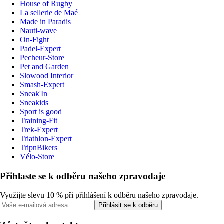
House of Rugby
La sellerie de Maé
Made in Paradis
Nauti-wave
On-Fight
Padel-Expert
Pecheur-Store
Pet and Garden
Slowood Interior
Smash-Expert
Sneak'In
Sneakids
Sport is good
Training-Fit
Trek-Expert
Triathlon-Expert
TripnBikers
Vélo-Store
Přihlaste se k odběru našeho zpravodaje
Využijte slevu 10 % při přihlášení k odběru našeho zpravodaje.
Přihlásit se k odběru