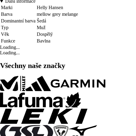
Další informace
Marki
Helly Hansen
Barva
mellow grey melange
Dominantní barva
Šedá
Typ
Muž
Věk
Dospělý
Funkce
Bavlna
Loading...
Loading...
Všechny naše značky