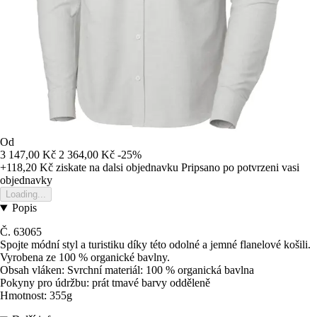
Od
3 147,00 Kč
2 364,00 Kč
-25%
+118,20 Kč
ziskate na dalsi objednavku
Pripsano po potvrzeni vasi
objednavky
Loading...
Popis
Č. 63065
Spojte módní styl a turistiku díky této odolné a jemné flanelové košili.
Vyrobena ze 100 % organické bavlny.
Obsah vláken: Svrchní materiál: 100 % organická bavlna
Pokyny pro údržbu: prát tmavé barvy odděleně
Hmotnost: 355g