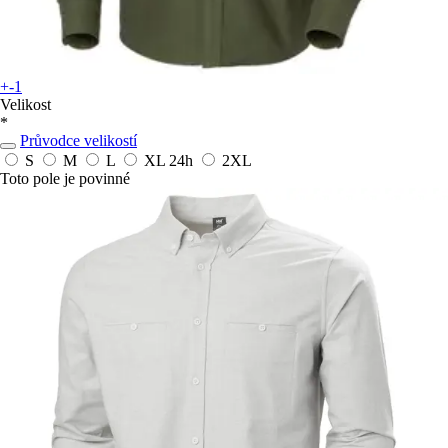
+-1
Velikost
*
Průvodce velikostí
S
M
L
XL
24h
2XL
Toto pole je povinné