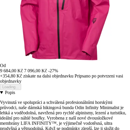
Od
9 684,00 Kč
7 096,00 Kč
-27%
+354,80 Kč
ziskate na dalsi objednavku
Pripsano po potvrzeni vasi
objednavky
Loading...
Popis
Vyvinutá ve spolupráci a schválená profesionálními horskými
průvodci, naše dámská hikingová bunda Odin Infinity Minimalist je
lehká a voděodolná, navržená pro rychlé alpinismy, lezení a turistiku,
ideální pro náhlé bouřky. Vyrobena z naší nové dvousložkové
membrány LIFA INFINITY™, je výjimečně vodotěsná, ultra
prodyšná a větruodolná. Když se podmínky zlepší, lze ji složit do