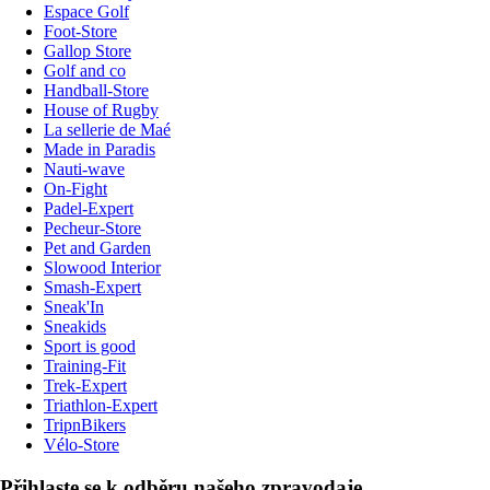
Espace Golf
Foot-Store
Gallop Store
Golf and co
Handball-Store
House of Rugby
La sellerie de Maé
Made in Paradis
Nauti-wave
On-Fight
Padel-Expert
Pecheur-Store
Pet and Garden
Slowood Interior
Smash-Expert
Sneak'In
Sneakids
Sport is good
Training-Fit
Trek-Expert
Triathlon-Expert
TripnBikers
Vélo-Store
Přihlaste se k odběru našeho zpravodaje