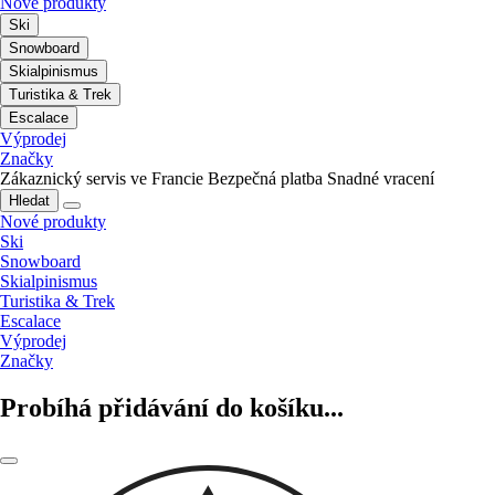
Nové produkty
Ski
Snowboard
Skialpinismus
Turistika & Trek
Escalace
Výprodej
Značky
Zákaznický servis ve Francie
Bezpečná platba
Snadné vracení
Hledat
Nové produkty
Ski
Snowboard
Skialpinismus
Turistika & Trek
Escalace
Výprodej
Značky
Probíhá přidávání do košíku...