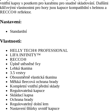
vnitřní kapsy s poutkem pro karabinu pro snadné skladování. Dalšími
klíčovými vlastnostmi pro hory jsou kapuce kompatibilní s helmou a
RECCO® reflektor.
Nastavení:
Standardní
Vlastnosti:
HELLY TECH® PROFESSIONAL
LIFA INFINITY™
RECCO®
Úplně utěsněné švy
Lehká tkanina
3.5 vrstvy
Obousměrně elastická tkanina
Měkká fleecová ochrana brady
Kompletní vnitřní přední sklady
Regulovatelná kapuce
Skládací kapsa
Ochrana brady
Regulovatelný dolní lem
Nastavení šňůrky uvnitř kapuce