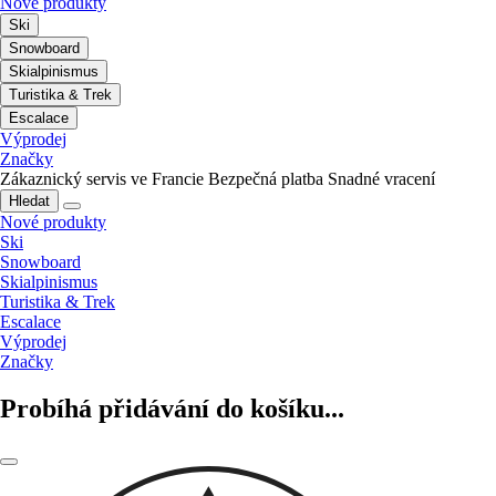
Nové produkty
Ski
Snowboard
Skialpinismus
Turistika & Trek
Escalace
Výprodej
Značky
Zákaznický servis ve Francie
Bezpečná platba
Snadné vracení
Hledat
Nové produkty
Ski
Snowboard
Skialpinismus
Turistika & Trek
Escalace
Výprodej
Značky
Probíhá přidávání do košíku...