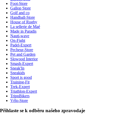
Foot-Store
Gallop Store
Golf and co
Handball-Store
House of Rugby
La sellerie de Maé
Made in Paradis
Nauti-wave
On-Fight
Padel-Expert
Pecheur-Store
Pet and Garden
Slowood Interior
Smash-Expert
Sneak'In
Sneakids
Sport is good
Training-Fit
Trek-Expert
Triathlon-Expert
TripnBikers
Vélo-Store
Přihlaste se k odběru našeho zpravodaje