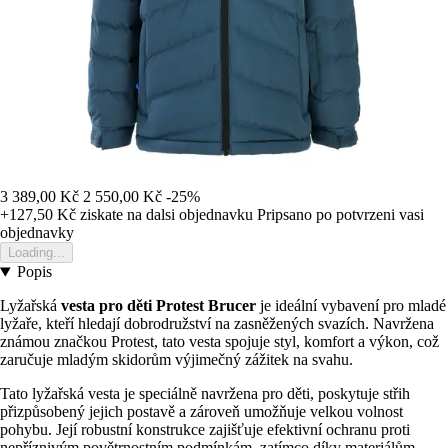
3 389,00 Kč
2 550,00 Kč
-25%
+127,50 Kč
ziskate na dalsi objednavku
Pripsano po potvrzeni vasi
objednavky
Loading...
Popis
Lyžařská
vesta pro děti Protest Brucer
je ideální vybavení pro mladé
lyžaře, kteří hledají dobrodružství na zasněžených svazích. Navržena
známou značkou Protest, tato vesta spojuje styl, komfort a výkon, což
zaručuje mladým skidorům výjimečný zážitek na svahu.
Tato lyžařská vesta je speciálně navržena pro děti, poskytuje střih
přizpůsobený jejich postavě a zároveň umožňuje velkou volnost
pohybu. Její robustní konstrukce zajišťuje efektivní ochranu proti
nepříznivým povětrnostním podmínkám, zatímco díky materiálům