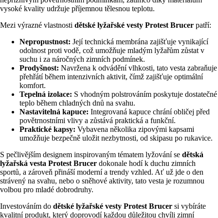
vysoké kvality udržuje příjemnou tělesnou teplotu.
Mezi výrazné vlastnosti
dětské lyžařské vesty Protest Brucer
patří:
Nepropustnost:
Její technická membrána zajišťuje vynikající
odolnost proti vodě, což umožňuje mladým lyžařům zůstat v
suchu i za náročných zimních podmínek.
Prodyšnost:
Navržena k odvádění vlhkosti, tato vesta zabraňuje
přehřátí během intenzivních aktivit, čímž zajišťuje optimální
komfort.
Tepelná izolace:
S vhodným polstrováním poskytuje dostatečné
teplo během chladných dnů na svahu.
Nastavitelná kapuce:
Integrovaná kapuce chrání obličej před
povětrnostními vlivy a zůstává praktická a funkční.
Praktické kapsy:
Vybavena několika zipovými kapsami
umožňuje bezpečně uložit nezbytnosti, od skipasu po rukavice.
S pečlivějším designem inspirovaným tématem lyžování se
dětská
lyžařská vesta Protest Brucer
dokonale hodí k duchu zimních
sportů, a zároveň přináší moderní a trendy vzhled. Ať už jde o den
strávený na svahu, nebo o sněhové aktivity, tato vesta je rozumnou
volbou pro mladé dobrodruhy.
Investováním do
dětské lyžařské vesty Protest Brucer
si vybíráte
kvalitní produkt, který doprovodí každou důležitou chvíli zimní