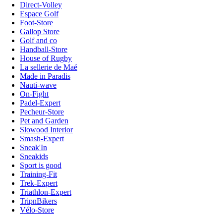
Direct-Volley
Espace Golf
Foot-Store
Gallop Store
Golf and co
Handball-Store
House of Rugby
La sellerie de Maé
Made in Paradis
Nauti-wave
On-Fight
Padel-Expert
Pecheur-Store
Pet and Garden
Slowood Interior
Smash-Expert
Sneak'In
Sneakids
Sport is good
Training-Fit
Trek-Expert
Triathlon-Expert
TripnBikers
Vélo-Store