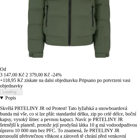
Od
3 147,00 Kč
2 379,00 Kč
-24%
+118,95 Kč
ziskate na dalsi objednavku
Pripsano po potvrzeni vasi
objednavky
Loading...
Popis
Skvělá PRTELINY JR od Protest! Tato lyžařská a snowboardová
bunda má vše, co si lze přát: standardní délku, zip po celé délce, boční
kapsy, vysoký límec a pevnou kapuci. Navíc je PRTELINY JR
šetrnější k planetě, protože její prodyšná látka 10 g má vodoodpudivou
úpravu 10 000 mm bez PFC. To znamená, že PRTELINY JR
propouští přebytečnou vlhkost a zároveň tě chrání před venkovní