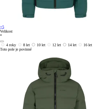
+5
Velikost
*
4 roky
8 let
10 let
12 let
14 let
16 let
Toto pole je povinné