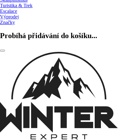
Turistika & Trek
Escalace
Výprodej
Značky
Probíhá přidávání do košíku...