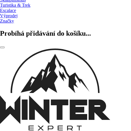
Turistika & Trek
Escalace
Výprodej
Značky
Probíhá přidávání do košíku...