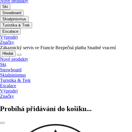
Nové produkty
Ski
Snowboard
Skialpinismus
Turistika & Trek
Escalace
Výprodej
Značky
Zákaznický servis ve Francie
Bezpečná platba
Snadné vracení
Hledat
Nové produkty
Ski
Snowboard
Skialpinismus
Turistika & Trek
Escalace
Výprodej
Značky
Probíhá přidávání do košíku...