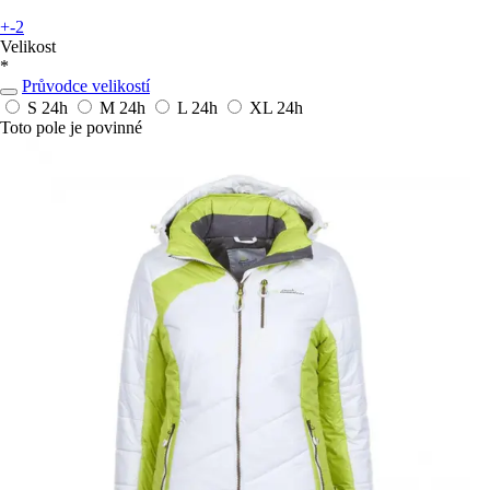
+-2
Velikost
*
Průvodce velikostí
S
24h
M
24h
L
24h
XL
24h
Toto pole je povinné