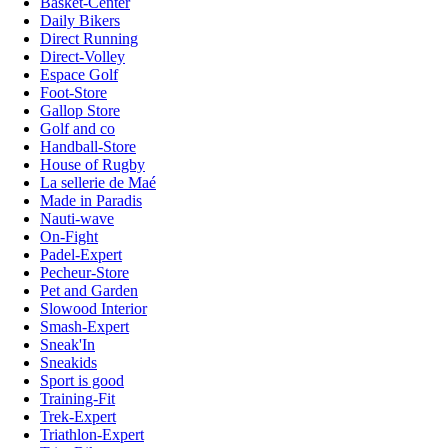
Basket-Center
Daily Bikers
Direct Running
Direct-Volley
Espace Golf
Foot-Store
Gallop Store
Golf and co
Handball-Store
House of Rugby
La sellerie de Maé
Made in Paradis
Nauti-wave
On-Fight
Padel-Expert
Pecheur-Store
Pet and Garden
Slowood Interior
Smash-Expert
Sneak'In
Sneakids
Sport is good
Training-Fit
Trek-Expert
Triathlon-Expert