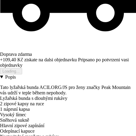
Doprava zdarma
+109,40 Kč
ziskate na dalsi objednavku
Pripsano po potvrzeni vasi
objednavky
Loading...
Popis
Tato lyžařská bunda ACILORG/JS pro ženy značky Peak Mountain
vás udrží v teple během nepohody.
Lyžařská bunda s dlouhými rukávy
2 zipové kapsy na ruce
1 náprsní kapsa
Vysoký límec
Sněhová sukně
Hlavní zipové zapínání
Odepínací kapuce