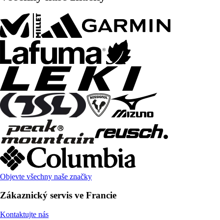
Objevte všechny naše značky
Zákaznický servis ve Francie
Kontaktujte nás