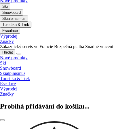
Nové produkty
Ski
Snowboard
Skialpinismus
Turistika & Trek
Escalace
Výprodej
Značky
Zákaznický servis ve Francie
Bezpečná platba
Snadné vracení
Hledat
Nové produkty
Ski
Snowboard
Skialpinismus
Turistika & Trek
Escalace
Výprodej
Značky
Probíhá přidávání do košíku...