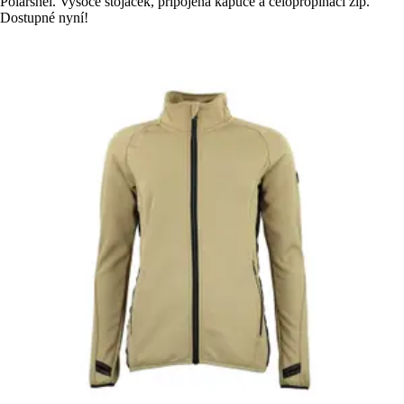
Polarshel. Vysoce stojáček, připojená kapuce a celopropínací zip.
Dostupné nyní!