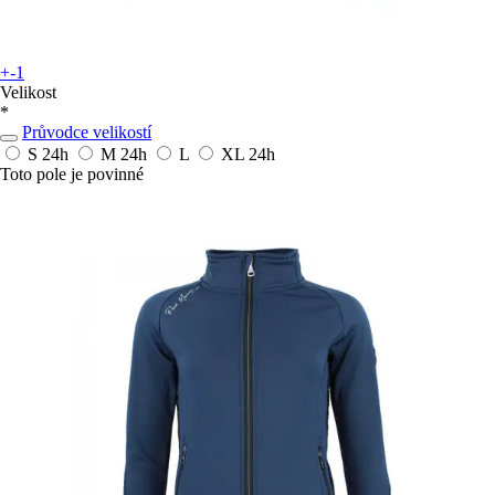
+-1
Velikost
*
Průvodce velikostí
S
24h
M
24h
L
XL
24h
Toto pole je povinné