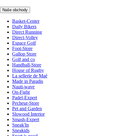
Naše obchody
Basket-Center
Daily Bikers
Direct Running
Direct-Volley
Espace Golf
Foot-Store
Gallop Store
Golf and co
Handball-Store
House of Rugby
La sellerie de Maé
Made in Paradis
Nauti-wave
On-Fight
Padel-Expert
Pecheur-Store
Pet and Garden
Slowood Interior
Smash-Expert
Sneak'In
Sneakids
Sport is good