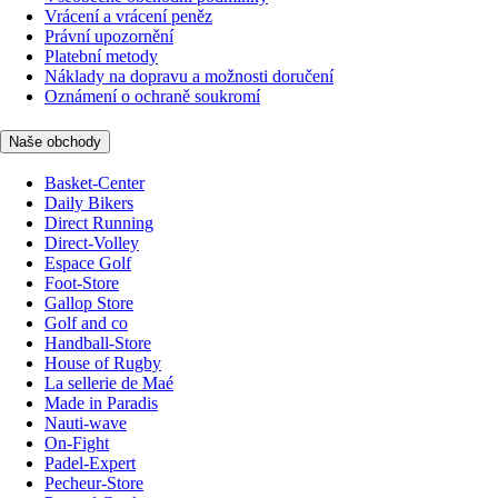
Vrácení a vrácení peněz
Právní upozornění
Platební metody
Náklady na dopravu a možnosti doručení
Oznámení o ochraně soukromí
Naše obchody
Basket-Center
Daily Bikers
Direct Running
Direct-Volley
Espace Golf
Foot-Store
Gallop Store
Golf and co
Handball-Store
House of Rugby
La sellerie de Maé
Made in Paradis
Nauti-wave
On-Fight
Padel-Expert
Pecheur-Store