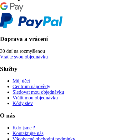
Doprava a vrácení
30 dní na rozmyšlenou
Vraťte svou objednávku
Služby
Můj účet
Centrum nápovědy
Sledovat mou objednávku
Vrátit mou objednávku
Kódy slev
O nás
Kdo jsme ?
Kontaktujte nás
Všeobecné obchodní podmínky