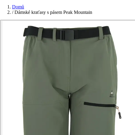
Domů
/
Dámské kraťasy s pásem Peak Mountain