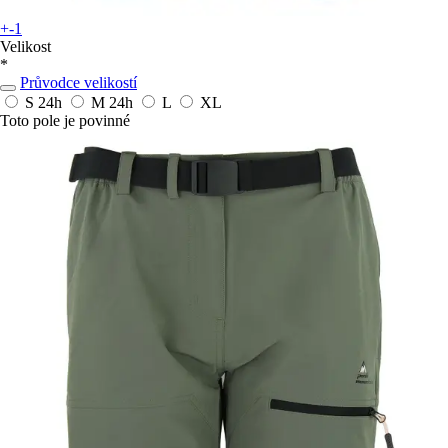
+-1
Velikost
*
Průvodce velikostí
S
24h
M
24h
L
XL
Toto pole je povinné