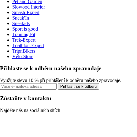
Pet and Garden
Slowood Interior
Smash-Expert
Sneak'In
Sneakids
Sport is good
Training-Fit
Trek-Expert
Triathlon-Expert
TripnBikers
Vélo-Store
Přihlaste se k odběru našeho zpravodaje
Využijte slevu 10 % při přihlášení k odběru našeho zpravodaje.
Přihlásit se k odběru
Zůstaňte v kontaktu
Najděte nás na sociálních sítích