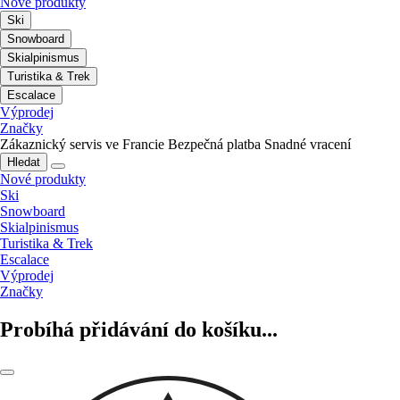
Nové produkty
Ski
Snowboard
Skialpinismus
Turistika & Trek
Escalace
Výprodej
Značky
Zákaznický servis ve Francie
Bezpečná platba
Snadné vracení
Hledat
Nové produkty
Ski
Snowboard
Skialpinismus
Turistika & Trek
Escalace
Výprodej
Značky
Probíhá přidávání do košíku...