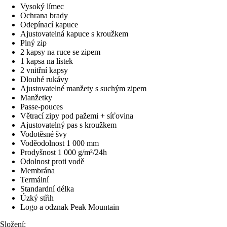
Vysoký límec
Ochrana brady
Odepínací kapuce
Ajustovatelná kapuce s kroužkem
Plný zip
2 kapsy na ruce se zipem
1 kapsa na lístek
2 vnitřní kapsy
Dlouhé rukávy
Ajustovatelné manžety s suchým zipem
Manžetky
Passe-pouces
Větrací zipy pod pažemi + síťovina
Ajustovatelný pas s kroužkem
Vodotěsné švy
Voděodolnost 1 000 mm
Prodyšnost 1 000 g/m²/24h
Odolnost proti vodě
Membrána
Termální
Standardní délka
Úzký střih
Logo a odznak Peak Mountain
Složení: