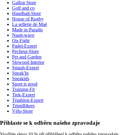
Gallop Store
Golf and co
Handball-Store
House of Rugby
La sellerie de Maé
Made in Paradis
Nauti-wave
On-Fight
Padel-Expert
Pecheur-Store
Pet and Garden
Slowood Interior
Smash-Expert
Sneak'In
Sneakids
Sport is good
Training-Fit
Trek-Expert
Triathlon-Expert
TripnBikers
Vélo-Store
Přihlaste se k odběru našeho zpravodaje
Využijte slevu 10 % při přihlášení k odběru našeho zpravodaje.