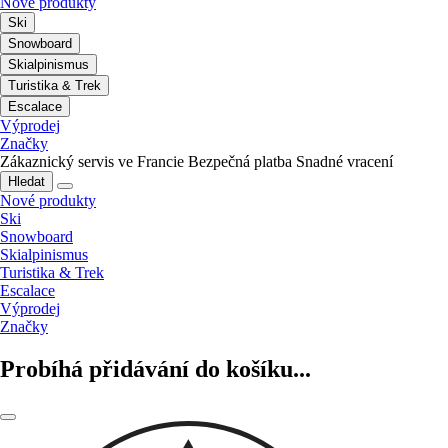
Nové produkty
Ski
Snowboard
Skialpinismus
Turistika & Trek
Escalace
Výprodej
Značky
Zákaznický servis ve Francie
Bezpečná platba
Snadné vracení
Hledat
Nové produkty
Ski
Snowboard
Skialpinismus
Turistika & Trek
Escalace
Výprodej
Značky
Probíhá přidávání do košíku...