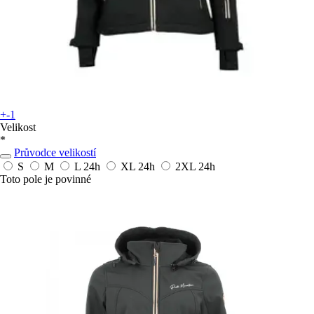
+-1
Velikost
*
Průvodce velikostí
S
M
L
24h
XL
24h
2XL
24h
Toto pole je povinné