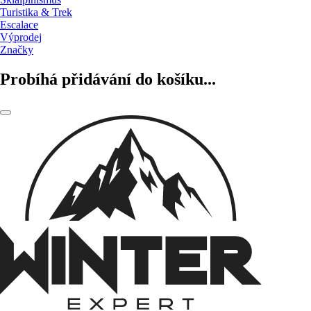
Turistika & Trek
Escalace
Výprodej
Značky
Probíhá přidávání do košíku...