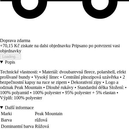
Doprava zdarma
+70,15 Kč
ziskate na dalsi objednavku
Pripsano po potvrzeni vasi
objednavky
Loading...
Popis
Technické vlastnosti: • Materiál: dvoubarevná fleece, polarshell, efekt
prošívané bundy • Vysoký límec • Centrální plnozipová uzávěrka • 2
bezpečnostní kapsy na ruce se zipem • Dekorativní zipy • Logo a
odznak Peak Mountain • Dlouhé rukávy • Standardní délka Složení: •
100% polyamid • 100% polyester • 95% polyester + 5% elastan •
Výplň: 100% polyester
Další informace
Marki
Peak Mountain
Barva
růžová
Dominantní barva
Růžová