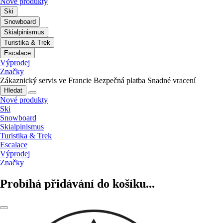
Nové produkty
Ski
Snowboard
Skialpinismus
Turistika & Trek
Escalace
Výprodej
Značky
Zákaznický servis ve Francie
Bezpečná platba
Snadné vracení
Hledat
Nové produkty
Ski
Snowboard
Skialpinismus
Turistika & Trek
Escalace
Výprodej
Značky
Probíhá přidávání do košíku...