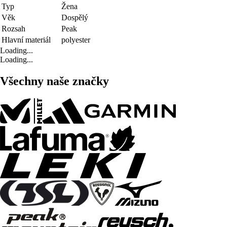
Typ
Žena
Věk
Dospělý
Rozsah
Peak
Hlavní materiál
polyester
Loading...
Loading...
Všechny naše značky