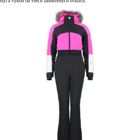
styl a výkon na všech zasněžených svazích.