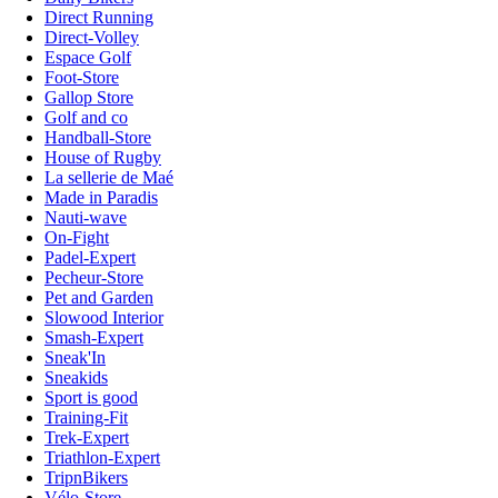
Direct Running
Direct-Volley
Espace Golf
Foot-Store
Gallop Store
Golf and co
Handball-Store
House of Rugby
La sellerie de Maé
Made in Paradis
Nauti-wave
On-Fight
Padel-Expert
Pecheur-Store
Pet and Garden
Slowood Interior
Smash-Expert
Sneak'In
Sneakids
Sport is good
Training-Fit
Trek-Expert
Triathlon-Expert
TripnBikers
Vélo-Store