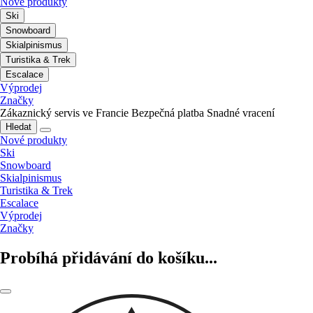
Nové produkty
Ski
Snowboard
Skialpinismus
Turistika & Trek
Escalace
Výprodej
Značky
Zákaznický servis ve Francie
Bezpečná platba
Snadné vracení
Hledat
Nové produkty
Ski
Snowboard
Skialpinismus
Turistika & Trek
Escalace
Výprodej
Značky
Probíhá přidávání do košíku...