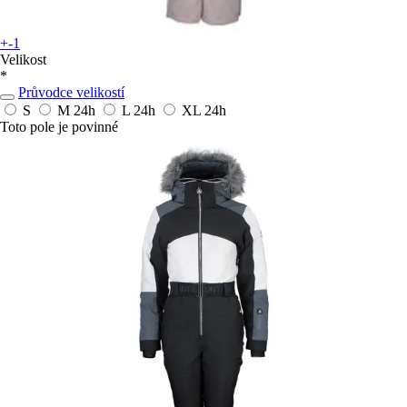
+-1
Velikost
*
Průvodce velikostí
S
M
24h
L
24h
XL
24h
Toto pole je povinné