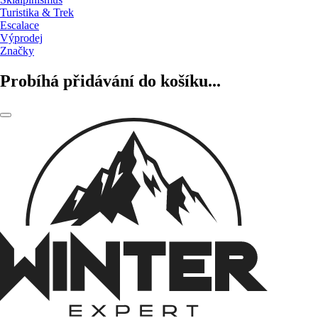
Turistika & Trek
Escalace
Výprodej
Značky
Probíhá přidávání do košíku...