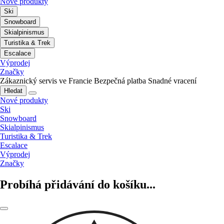
Nové produkty
Ski
Snowboard
Skialpinismus
Turistika & Trek
Escalace
Výprodej
Značky
Zákaznický servis ve Francie
Bezpečná platba
Snadné vracení
Hledat
Nové produkty
Ski
Snowboard
Skialpinismus
Turistika & Trek
Escalace
Výprodej
Značky
Probíhá přidávání do košíku...