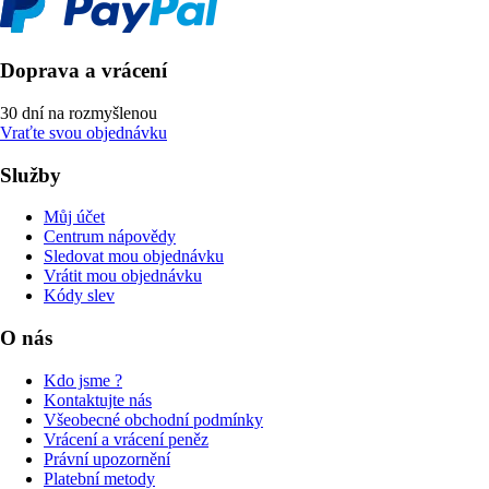
Doprava a vrácení
30 dní na rozmyšlenou
Vraťte svou objednávku
Služby
Můj účet
Centrum nápovědy
Sledovat mou objednávku
Vrátit mou objednávku
Kódy slev
O nás
Kdo jsme ?
Kontaktujte nás
Všeobecné obchodní podmínky
Vrácení a vrácení peněz
Právní upozornění
Platební metody