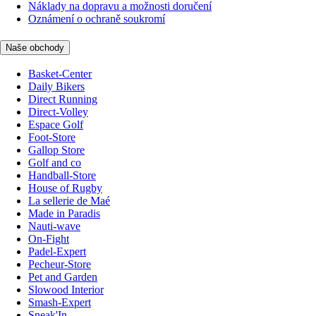
Náklady na dopravu a možnosti doručení
Oznámení o ochraně soukromí
Naše obchody
Basket-Center
Daily Bikers
Direct Running
Direct-Volley
Espace Golf
Foot-Store
Gallop Store
Golf and co
Handball-Store
House of Rugby
La sellerie de Maé
Made in Paradis
Nauti-wave
On-Fight
Padel-Expert
Pecheur-Store
Pet and Garden
Slowood Interior
Smash-Expert
Sneak'In