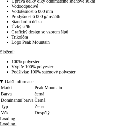
Úprava délky díky odnímatelné sněhové sukni
Vodoodpudivé
Vodotěsnost 6 000 mm
Prodyšnost 6 000 g/m²/24h
Standardní délka
Úzký střih
Grafický design se vzorem šípů
Trikolóra
Logo Peak Mountain
Složení:
100% polyester
Výplň: 100% polyester
Podšívka: 100% saténový polyester
Další informace
Marki
Peak Mountain
Barva
černá
Dominantní barva
Černá
Typ
Žena
Věk
Dospělý
Loading...
Loading...