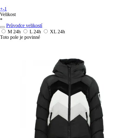
+-1
Velikost
*
Průvodce velikostí
M
24h
L
24h
XL
24h
Toto pole je povinné