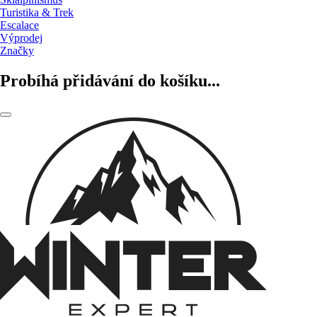
Turistika & Trek
Escalace
Výprodej
Značky
Probíhá přidávání do košíku...