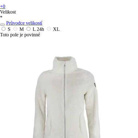
+0
Velikost
*
Průvodce velikostí
S
M
L
24h
XL
Toto pole je povinné