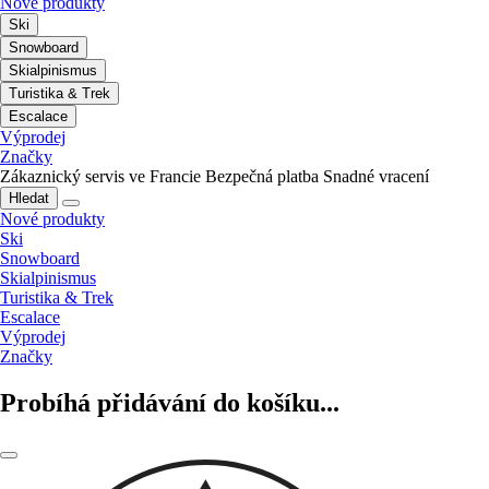
Nové produkty
Ski
Snowboard
Skialpinismus
Turistika & Trek
Escalace
Výprodej
Značky
Zákaznický servis ve Francie
Bezpečná platba
Snadné vracení
Hledat
Nové produkty
Ski
Snowboard
Skialpinismus
Turistika & Trek
Escalace
Výprodej
Značky
Probíhá přidávání do košíku...