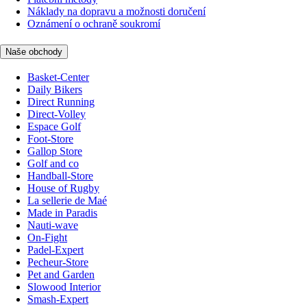
Náklady na dopravu a možnosti doručení
Oznámení o ochraně soukromí
Naše obchody
Basket-Center
Daily Bikers
Direct Running
Direct-Volley
Espace Golf
Foot-Store
Gallop Store
Golf and co
Handball-Store
House of Rugby
La sellerie de Maé
Made in Paradis
Nauti-wave
On-Fight
Padel-Expert
Pecheur-Store
Pet and Garden
Slowood Interior
Smash-Expert