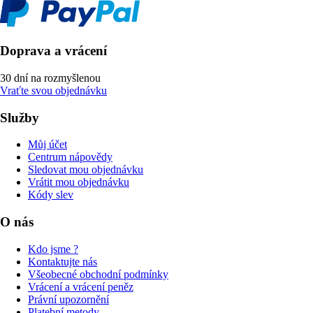
Doprava a vrácení
30 dní na rozmyšlenou
Vraťte svou objednávku
Služby
Můj účet
Centrum nápovědy
Sledovat mou objednávku
Vrátit mou objednávku
Kódy slev
O nás
Kdo jsme ?
Kontaktujte nás
Všeobecné obchodní podmínky
Vrácení a vrácení peněz
Právní upozornění
Platební metody