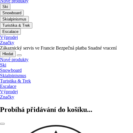
Nové produkty
Ski
Snowboard
Skialpinismus
Turistika & Trek
Escalace
Výprodej
Značky
Zákaznický servis ve Francie
Bezpečná platba
Snadné vracení
Hledat
Nové produkty
Ski
Snowboard
Skialpinismus
Turistika & Trek
Escalace
Výprodej
Značky
Probíhá přidávání do košíku...