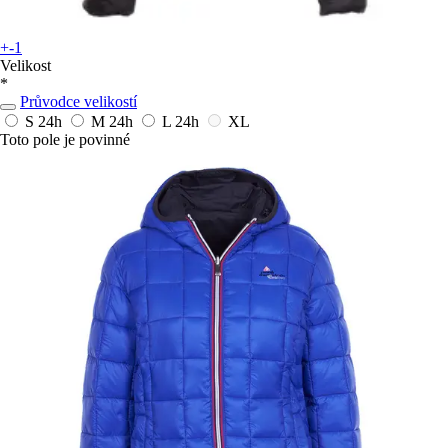
+-1
Velikost
*
Průvodce velikostí
S
24h
M
24h
L
24h
XL
Toto pole je povinné