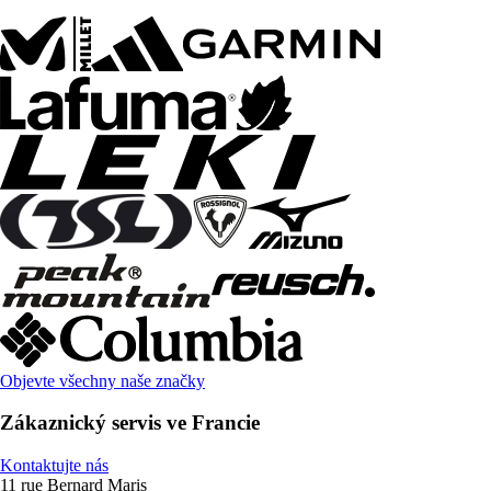
Objevte všechny naše značky
Zákaznický servis ve Francie
Kontaktujte nás
11 rue Bernard Maris