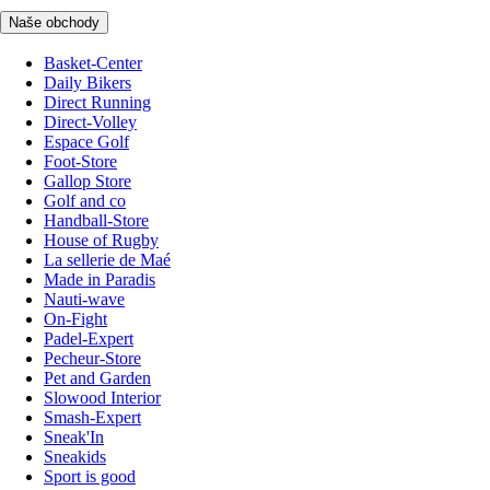
Naše obchody
Basket-Center
Daily Bikers
Direct Running
Direct-Volley
Espace Golf
Foot-Store
Gallop Store
Golf and co
Handball-Store
House of Rugby
La sellerie de Maé
Made in Paradis
Nauti-wave
On-Fight
Padel-Expert
Pecheur-Store
Pet and Garden
Slowood Interior
Smash-Expert
Sneak'In
Sneakids
Sport is good