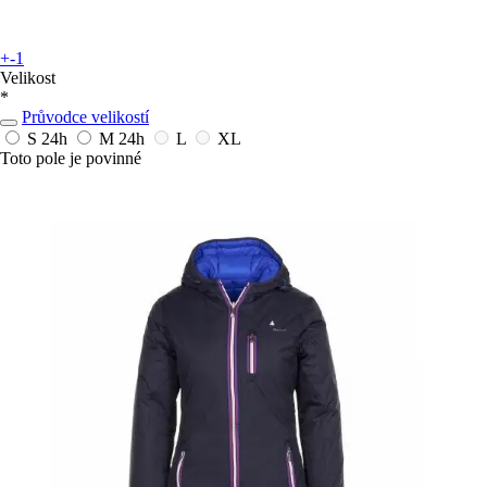
+-1
Velikost
*
Průvodce velikostí
S
24h
M
24h
L
XL
Toto pole je povinné