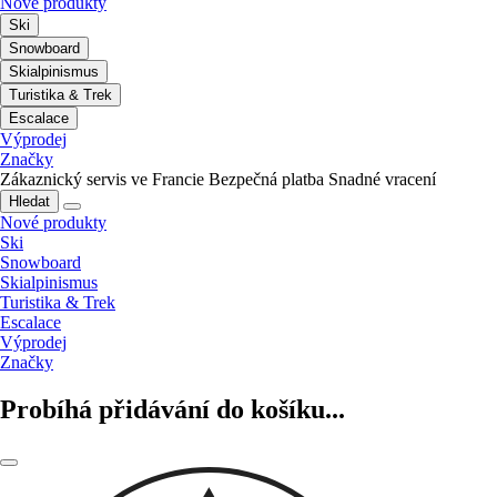
Nové produkty
Ski
Snowboard
Skialpinismus
Turistika & Trek
Escalace
Výprodej
Značky
Zákaznický servis ve Francie
Bezpečná platba
Snadné vracení
Hledat
Nové produkty
Ski
Snowboard
Skialpinismus
Turistika & Trek
Escalace
Výprodej
Značky
Probíhá přidávání do košíku...