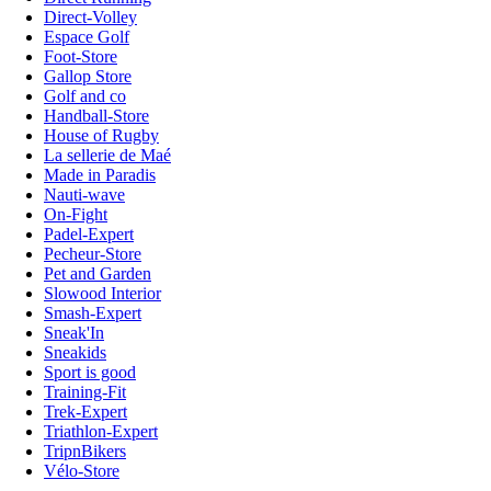
Direct-Volley
Espace Golf
Foot-Store
Gallop Store
Golf and co
Handball-Store
House of Rugby
La sellerie de Maé
Made in Paradis
Nauti-wave
On-Fight
Padel-Expert
Pecheur-Store
Pet and Garden
Slowood Interior
Smash-Expert
Sneak'In
Sneakids
Sport is good
Training-Fit
Trek-Expert
Triathlon-Expert
TripnBikers
Vélo-Store