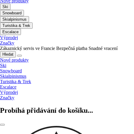
Nové produkty
Ski
Snowboard
Skialpinismus
Turistika & Trek
Escalace
Výprodej
Značky
Zákaznický servis ve Francie
Bezpečná platba
Snadné vracení
Hledat
Nové produkty
Ski
Snowboard
Skialpinismus
Turistika & Trek
Escalace
Výprodej
Značky
Probíhá přidávání do košíku...