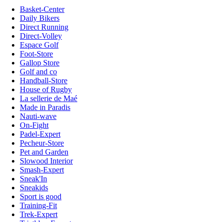
Basket-Center
Daily Bikers
Direct Running
Direct-Volley
Espace Golf
Foot-Store
Gallop Store
Golf and co
Handball-Store
House of Rugby
La sellerie de Maé
Made in Paradis
Nauti-wave
On-Fight
Padel-Expert
Pecheur-Store
Pet and Garden
Slowood Interior
Smash-Expert
Sneak'In
Sneakids
Sport is good
Training-Fit
Trek-Expert