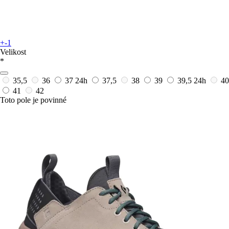
+-1
Velikost
*
35,5
36
37
24h
37,5
38
39
39,5
24h
40
41
42
Toto pole je povinné