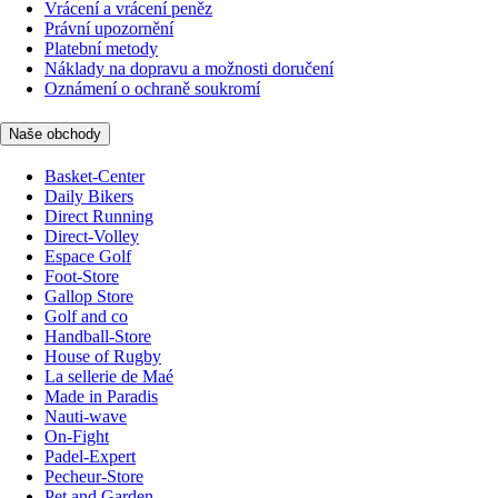
Vrácení a vrácení peněz
Právní upozornění
Platební metody
Náklady na dopravu a možnosti doručení
Oznámení o ochraně soukromí
Naše obchody
Basket-Center
Daily Bikers
Direct Running
Direct-Volley
Espace Golf
Foot-Store
Gallop Store
Golf and co
Handball-Store
House of Rugby
La sellerie de Maé
Made in Paradis
Nauti-wave
On-Fight
Padel-Expert
Pecheur-Store
Pet and Garden