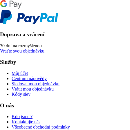
Doprava a vrácení
30 dní na rozmyšlenou
Vraťte svou objednávku
Služby
Můj účet
Centrum nápovědy
Sledovat mou objednávku
Vrátit mou objednávku
Kódy slev
O nás
Kdo jsme ?
Kontaktujte nás
Všeobecné obchodní podmínky