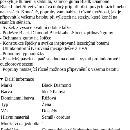
poskytuje tlumení a stabilitu, zatímco guma Bladk Diamond
BlackLabel-Street vám dává dobrý grip při přístupových fázích nebo
na cestách. Konečně, popruhy vám nabízejí různé možnosti, jak je
připevnit k vašemu batohu při výletech na stezky, které končí na
skalních stěnách.
- Svršek z vysoce kvalitní odolné kůže
- Podešev Black Diamond BlackLabel-Street z přilnavé gumy
- Ochrana z gumy na špičce
- Konstrukce špičky a svršku inspirovaná lezeckými botami
- Ultrakomfortní tvarovaná mezipodešev z EVA
- Pohodlný typ ponožky
- Elastický pásek na patě snadno na obutí a vyzutí pro indoorové i
outdoorové sezení
- Popruhy nabízející různé možnosti připevnění k vašemu batohu
Další informace
Marki
Black Diamond
Barva
bledě fialová
Dominantní barva
Růžová
Typ
Žena
Věk
Dospělý
Hlavní materiál
Semiš / cordura
Množství na jednotku
1
Podrážka
Guma odolná vůči abrazivnímu opotřebení