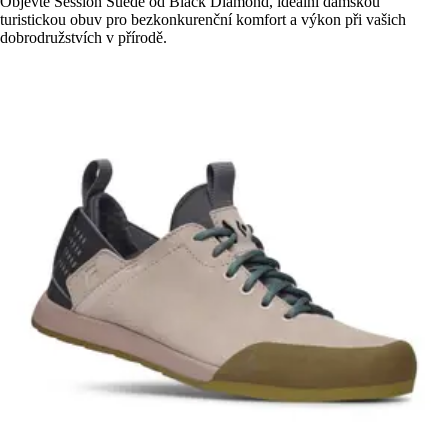
Objevte Session Suede od Black Diamond, ideální dámskou
turistickou obuv pro bezkonkurenční komfort a výkon při vašich
dobrodružstvích v přírodě.