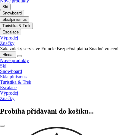
Nové produkty
Ski
Snowboard
Skialpinismus
Turistika & Trek
Escalace
Výprodej
Značky
Zákaznický servis ve Francie
Bezpečná platba
Snadné vracení
Hledat
Nové produkty
Ski
Snowboard
Skialpinismus
Turistika & Trek
Escalace
Výprodej
Značky
Probíhá přidávání do košíku...