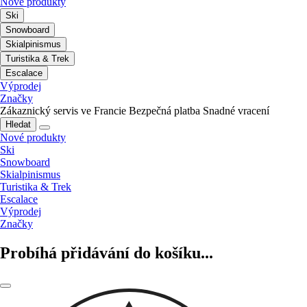
Nové produkty
Ski
Snowboard
Skialpinismus
Turistika & Trek
Escalace
Výprodej
Značky
Zákaznický servis ve Francie
Bezpečná platba
Snadné vracení
Hledat
Nové produkty
Ski
Snowboard
Skialpinismus
Turistika & Trek
Escalace
Výprodej
Značky
Probíhá přidávání do košíku...