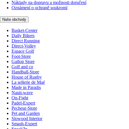
Náklady na dopravu a možnosti doručení
Oznámení o ochraně soukromí
Naše obchody
Basket-Center
Daily Bikers
Direct Running
Direct-Volley
Espace Golf
Foot-Store
Gallop Store
Golf and co
Handball-Store
House of Rugby
La sellerie de Maé
Made in Paradis
Nauti-wave
On-Fight
Padel-Expert
Pecheur-Store
Pet and Garden
Slowood Interior
Smash-Expert
Sneak'In