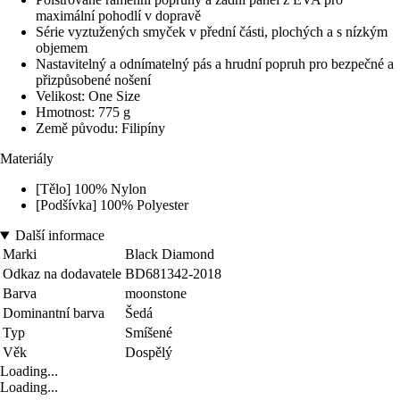
maximální pohodlí v dopravě
Série vyztužených smyček v přední části, plochých a s nízkým
objemem
Nastavitelný a odnímatelný pás a hrudní popruh pro bezpečné a
přizpůsobené nošení
Velikost: One Size
Hmotnost: 775 g
Země původu: Filipíny
Materiály
[Tělo] 100% Nylon
[Podšívka] 100% Polyester
Další informace
Marki
Black Diamond
Odkaz na dodavatele
BD681342-2018
Barva
moonstone
Dominantní barva
Šedá
Typ
Smíšené
Věk
Dospělý
Loading...
Loading...