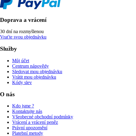
Doprava a vrácení
30 dní na rozmyšlenou
Vraťte svou objednávku
Služby
Můj účet
Centrum nápovědy
Sledovat mou objednávku
Vrátit mou objednávku
Kódy slev
O nás
Kdo jsme ?
Kontaktujte nás
Všeobecné obchodní podmínky
Vrácení a vrácení peněz
Právní upozornění
Platební metody