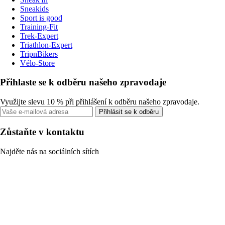
Sneakids
Sport is good
Training-Fit
Trek-Expert
Triathlon-Expert
TripnBikers
Vélo-Store
Přihlaste se k odběru našeho zpravodaje
Využijte slevu 10 % při přihlášení k odběru našeho zpravodaje.
Přihlásit se k odběru
Zůstaňte v kontaktu
Najděte nás na sociálních sítích