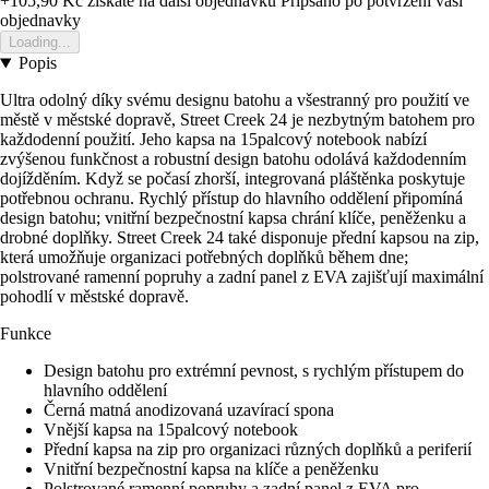
+105,90 Kč
ziskate na dalsi objednavku
Pripsano po potvrzeni vasi
objednavky
Loading...
Popis
Ultra odolný díky svému designu batohu a všestranný pro použití ve
městě v městské dopravě, Street Creek 24 je nezbytným batohem pro
každodenní použití. Jeho kapsa na 15palcový notebook nabízí
zvýšenou funkčnost a robustní design batohu odolává každodenním
dojížděním. Když se počasí zhorší, integrovaná pláštěnka poskytuje
potřebnou ochranu. Rychlý přístup do hlavního oddělení připomíná
design batohu; vnitřní bezpečnostní kapsa chrání klíče, peněženku a
drobné doplňky. Street Creek 24 také disponuje přední kapsou na zip,
která umožňuje organizaci potřebných doplňků během dne;
polstrované ramenní popruhy a zadní panel z EVA zajišťují maximální
pohodlí v městské dopravě.
Funkce
Design batohu pro extrémní pevnost, s rychlým přístupem do
hlavního oddělení
Černá matná anodizovaná uzavírací spona
Vnější kapsa na 15palcový notebook
Přední kapsa na zip pro organizaci různých doplňků a periferií
Vnitřní bezpečnostní kapsa na klíče a peněženku
Polstrované ramenní popruhy a zadní panel z EVA pro