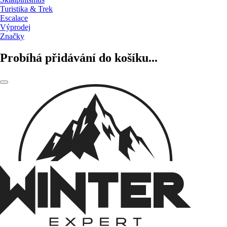
Turistika & Trek
Escalace
Výprodej
Značky
Probíhá přidávání do košíku...