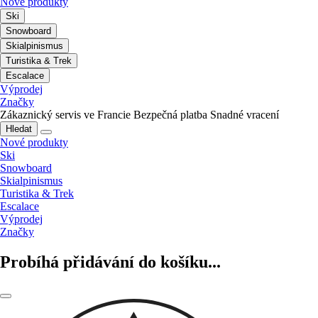
Nové produkty
Ski
Snowboard
Skialpinismus
Turistika & Trek
Escalace
Výprodej
Značky
Zákaznický servis ve Francie
Bezpečná platba
Snadné vracení
Hledat
Nové produkty
Ski
Snowboard
Skialpinismus
Turistika & Trek
Escalace
Výprodej
Značky
Probíhá přidávání do košíku...