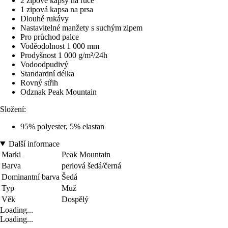
2 zipové kapsy na ruce
1 zipová kapsa na prsa
Dlouhé rukávy
Nastavitelné manžety s suchým zipem
Pro průchod palce
Voděodolnost 1 000 mm
Prodyšnost 1 000 g/m²/24h
Vodoodpudivý
Standardní délka
Rovný střih
Odznak Peak Mountain
Složení:
95% polyester, 5% elastan
Další informace
Marki
Peak Mountain
Barva
perlová šedá/černá
Dominantní barva
Šedá
Typ
Muž
Věk
Dospělý
Loading...
Loading...