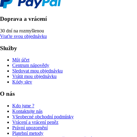
Doprava a vrácení
30 dní na rozmyšlenou
Vraťte svou objednávku
Služby
Můj účet
Centrum nápovědy
Sledovat mou objednávku
Vrátit mou objednávku
Kódy slev
O nás
Kdo jsme ?
Kontaktujte nás
Všeobecné obchodní podmínky
Vrácení a vrácení peněz
Právní upozornění
Platební metody