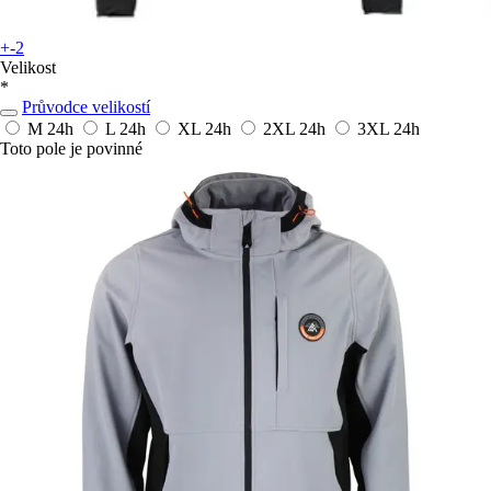
+-2
Velikost
*
Průvodce velikostí
M
24h
L
24h
XL
24h
2XL
24h
3XL
24h
Toto pole je povinné