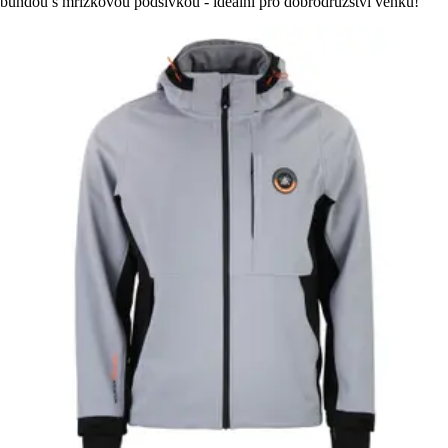
bundou s mřížkovou podšívkou - ideální pro dobrodružství venku!