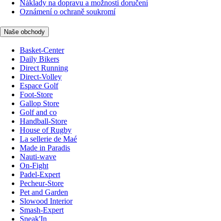
Náklady na dopravu a možnosti doručení
Oznámení o ochraně soukromí
Naše obchody
Basket-Center
Daily Bikers
Direct Running
Direct-Volley
Espace Golf
Foot-Store
Gallop Store
Golf and co
Handball-Store
House of Rugby
La sellerie de Maé
Made in Paradis
Nauti-wave
On-Fight
Padel-Expert
Pecheur-Store
Pet and Garden
Slowood Interior
Smash-Expert
Sneak'In