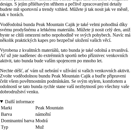
design. S jejím přiléhavým střihem a pečlivě zpracovanými detaily
budete mít sportovní a trendy vzhled. Můžete ji tak nosit jak ve městě,
tak v horách.
Voděodolná bunda Peak Mountain Cajik je také velmi pohodlná díky
svému prodyšnému a lehkému materiálu. Můžete ji nosit celý den, aniž
byste se cítili omezeni nebo nepohodlně ve svých pohybech. Navíc má
několik praktických kapes pro bezpečné uložení vašich věcí.
Vyrobena z kvalitních materiálů, tato bunda je také odolná a trvanlivá.
Ať už jste nadšenec do extrémních sportů nebo příznivec venkovních
aktivit, tato bunda bude vaším spojencem po mnoho let.
Nechte déšť, ať vám už nebrání v užívání si vašich venkovních aktivit.
Zvolte voděodolnou bundu Peak Mountain Cajik a buďte připraveni
čelit všem povětrnostním podmínkám. Se svým stylem, komfortem a
odolností se tato bunda rychle stane vaší nezbytností pro všechny vaše
dobrodružství venku.
Další informace
Marki
Peak Mountain
Barva
námořní
Dominantní barva
Modrá
Typ
Muž