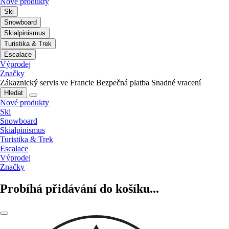
Nové produkty
Ski
Snowboard
Skialpinismus
Turistika & Trek
Escalace
Výprodej
Značky
Zákaznický servis ve Francie
Bezpečná platba
Snadné vracení
Hledat
Nové produkty
Ski
Snowboard
Skialpinismus
Turistika & Trek
Escalace
Výprodej
Značky
Probíhá přidávání do košíku...