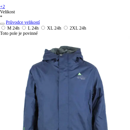
+2
Velikost
*
Průvodce velikostí
M
24h
L
24h
XL
24h
2XL
24h
Toto pole je povinné