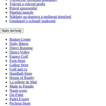
Vrácení a vrácení peněz
Právní upozornění
Platební metody
Náklady na dopravu a možnosti doručení
Oznámení o ochraně soukromí
Naše obchody
Basket-Center
Daily Bikers
Direct Running
Direct-Volley
Espace Golf
Foot-Store
Gallop Store
Golf and co
Handball-Store
House of Rugby
La sellerie de Maé
Made in Paradis
Nauti-wave
On-Fight
Padel-Expert
Pecheur-Store