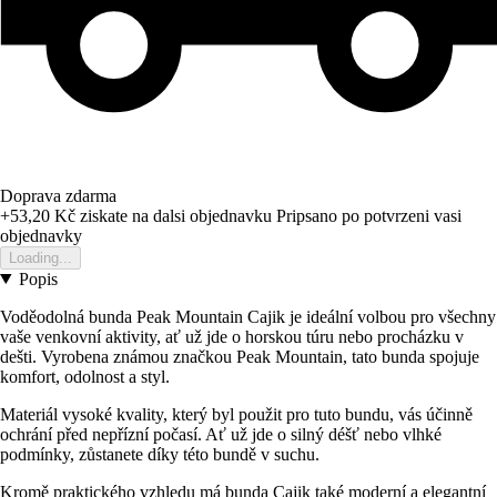
Doprava zdarma
+53,20 Kč
ziskate na dalsi objednavku
Pripsano po potvrzeni vasi
objednavky
Loading...
Popis
Voděodolná bunda Peak Mountain Cajik je ideální volbou pro všechny
vaše venkovní aktivity, ať už jde o horskou túru nebo procházku v
dešti. Vyrobena známou značkou Peak Mountain, tato bunda spojuje
komfort, odolnost a styl.
Materiál vysoké kvality, který byl použit pro tuto bundu, vás účinně
ochrání před nepřízní počasí. Ať už jde o silný déšť nebo vlhké
podmínky, zůstanete díky této bundě v suchu.
Kromě praktického vzhledu má bunda Cajik také moderní a elegantní