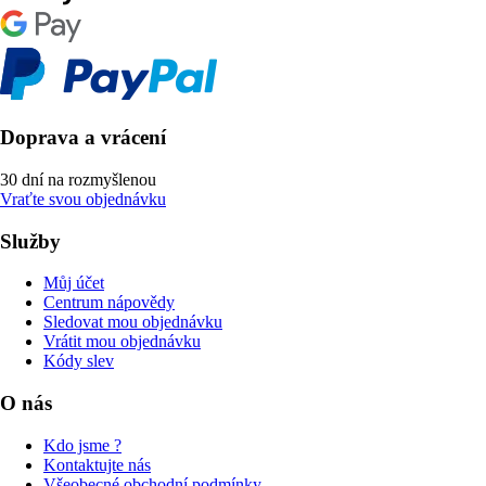
Doprava a vrácení
30 dní na rozmyšlenou
Vraťte svou objednávku
Služby
Můj účet
Centrum nápovědy
Sledovat mou objednávku
Vrátit mou objednávku
Kódy slev
O nás
Kdo jsme ?
Kontaktujte nás
Všeobecné obchodní podmínky