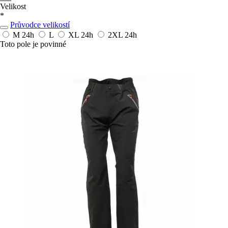
Velikost
*
Průvodce velikostí
M
24h
L
XL
24h
2XL
24h
Toto pole je povinné