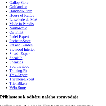
Gallop Store
Golf and co
Handball-Store
House of Rugby
La sellerie de Maé
Made in Paradis
Nauti-wave
On-Fight
Padel-Expert
Pecheur-Store
Pet and Garden
Slowood Interior
Smash-Expert
Sneak'In
Sneakids
Sport is good
Training-Fit
Trek-Expert
Triathlon-Expert
TripnBikers
Vélo-Store
Přihlaste se k odběru našeho zpravodaje