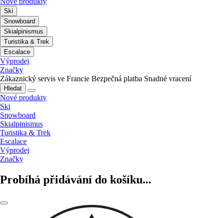
Nové produkty
Ski
Snowboard
Skialpinismus
Turistika & Trek
Escalace
Výprodej
Značky
Zákaznický servis ve Francie
Bezpečná platba
Snadné vracení
Hledat
Nové produkty
Ski
Snowboard
Skialpinismus
Turistika & Trek
Escalace
Výprodej
Značky
Probíhá přidávání do košíku...