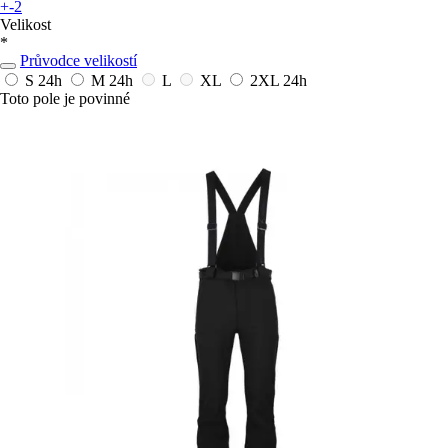
+-2
Velikost
*
Průvodce velikostí
S
24h
M
24h
L
XL
2XL
24h
Toto pole je povinné