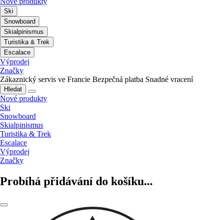
Nové produkty
Ski
Snowboard
Skialpinismus
Turistika & Trek
Escalace
Výprodej
Značky
Zákaznický servis ve Francie
Bezpečná platba
Snadné vracení
Hledat
Nové produkty
Ski
Snowboard
Skialpinismus
Turistika & Trek
Escalace
Výprodej
Značky
Probíhá přidávání do košíku...