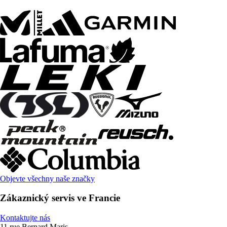
Objevte všechny naše značky
Zákaznický servis ve Francie
Kontaktujte nás
11 rue Bernard Maris