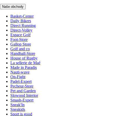
Naše obchody
Basket-Center
Daily Bikers
Direct Running
Direct-Volley
Espace Golf
Foot-Store
Gallop Store
Golf and co
Handball-Store
House of Rugby
La sellerie de Maé
Made in Paradis
Nauti-wave
On-Fight
Padel-Expert
Pecheur-Store
Pet and Garden
Slowood Interior
Smash-Expert
Sneak'In
Sneakids
Sport is good