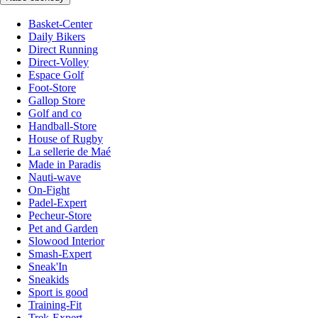
Basket-Center
Daily Bikers
Direct Running
Direct-Volley
Espace Golf
Foot-Store
Gallop Store
Golf and co
Handball-Store
House of Rugby
La sellerie de Maé
Made in Paradis
Nauti-wave
On-Fight
Padel-Expert
Pecheur-Store
Pet and Garden
Slowood Interior
Smash-Expert
Sneak'In
Sneakids
Sport is good
Training-Fit
Trek-Expert