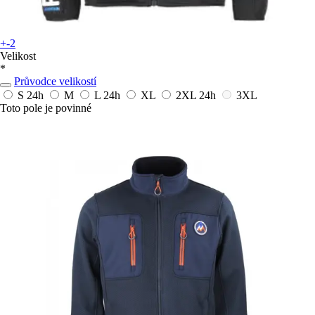
+-2
Velikost
*
Průvodce velikostí
S
24h
M
L
24h
XL
2XL
24h
3XL
Toto pole je povinné