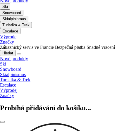
Nové produkty
Ski
Snowboard
Skialpinismus
Turistika & Trek
Escalace
Výprodej
Značky
Zákaznický servis ve Francie
Bezpečná platba
Snadné vracení
Hledat
Nové produkty
Ski
Snowboard
Skialpinismus
Turistika & Trek
Escalace
Výprodej
Značky
Probíhá přidávání do košíku...