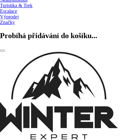
Turistika & Trek
Escalace
Výprodej
Značky
Probíhá přidávání do košíku...