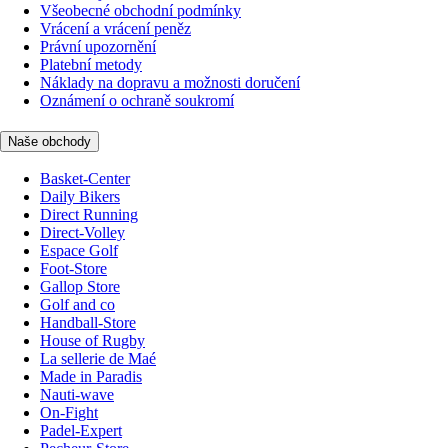
Všeobecné obchodní podmínky
Vrácení a vrácení peněz
Právní upozornění
Platební metody
Náklady na dopravu a možnosti doručení
Oznámení o ochraně soukromí
Naše obchody
Basket-Center
Daily Bikers
Direct Running
Direct-Volley
Espace Golf
Foot-Store
Gallop Store
Golf and co
Handball-Store
House of Rugby
La sellerie de Maé
Made in Paradis
Nauti-wave
On-Fight
Padel-Expert