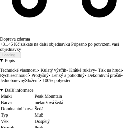
Doprava zdarma
+31,45 Kč
ziskate na dalsi objednavku
Pripsano po potvrzeni vasi
objednavky
Loading...
Popis
Technické vlastnosti:• Kulatý výstřih• Krátké rukávy• Tisk na hrudi•
Rychleschnoucí• Prodyšný• Lehký a pohodlný• Dekorativní prošití•
JednobarevnýSložení:• 100% polyester
Další informace
Marki
Peak Mountain
Barva
melanžová šedá
Dominantní barva
Šedá
Typ
Muž
Věk
Dospělý
Rozsah
Peak