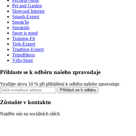
Pecheur-Store
Pet and Garden
Slowood Interior
Smash-Expert
Sneak'In
Sneakids
Sport is good
Training-Fit
Trek-Expert
Triathlon-Expert
TripnBikers
Vélo-Store
Přihlaste se k odběru našeho zpravodaje
Využijte slevu 10 % při přihlášení k odběru našeho zpravodaje.
Přihlásit se k odběru
Zůstaňte v kontaktu
Najděte nás na sociálních sítích