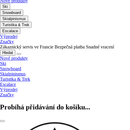
Nové produkty
Ski
Snowboard
Skialpinismus
Turistika & Trek
Escalace
Výprodej
Značky
Zákaznický servis ve Francie
Bezpečná platba
Snadné vracení
Hledat
Nové produkty
Ski
Snowboard
Skialpinismus
Turistika & Trek
Escalace
Výprodej
Značky
Probíhá přidávání do košíku...