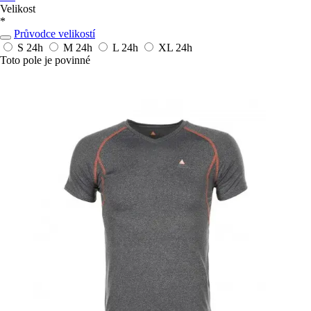
Velikost
*
Průvodce velikostí
S
24h
M
24h
L
24h
XL
24h
Toto pole je povinné