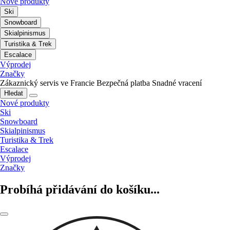
Nové produkty
Ski
Snowboard
Skialpinismus
Turistika & Trek
Escalace
Výprodej
Značky
Zákaznický servis ve Francie
Bezpečná platba
Snadné vracení
Hledat
Nové produkty
Ski
Snowboard
Skialpinismus
Turistika & Trek
Escalace
Výprodej
Značky
Probíhá přidávání do košíku...