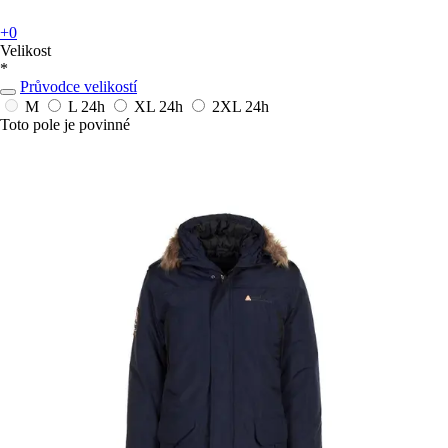
+0
Velikost
*
Průvodce velikostí
M
L
24h
XL
24h
2XL
24h
Toto pole je povinné