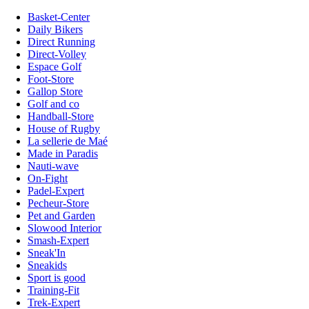
Basket-Center
Daily Bikers
Direct Running
Direct-Volley
Espace Golf
Foot-Store
Gallop Store
Golf and co
Handball-Store
House of Rugby
La sellerie de Maé
Made in Paradis
Nauti-wave
On-Fight
Padel-Expert
Pecheur-Store
Pet and Garden
Slowood Interior
Smash-Expert
Sneak'In
Sneakids
Sport is good
Training-Fit
Trek-Expert