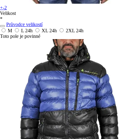
+-2
Velikost
*
Průvodce velikostí
M
L
24h
XL
24h
2XL
24h
Toto pole je povinné