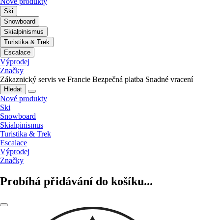
Nové produkty
Ski
Snowboard
Skialpinismus
Turistika & Trek
Escalace
Výprodej
Značky
Zákaznický servis ve Francie
Bezpečná platba
Snadné vracení
Hledat
Nové produkty
Ski
Snowboard
Skialpinismus
Turistika & Trek
Escalace
Výprodej
Značky
Probíhá přidávání do košíku...