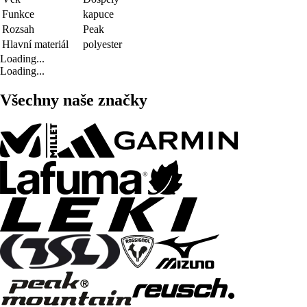
Funkce
kapuce
Rozsah
Peak
Hlavní materiál
polyester
Loading...
Loading...
Všechny naše značky