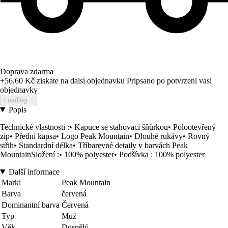
Doprava zdarma
+56,60 Kč
ziskate na dalsi objednavku
Pripsano po potvrzeni vasi
objednavky
Loading...
Popis
Technické vlastnosti :• Kapuce se stahovací šňůrkou• Polootevřený
zip• Přední kapsa• Logo Peak Mountain• Dlouhé rukávy• Rovný
střih• Standardní délka• Tříbarevné detaily v barvách Peak
MountainSložení :• 100% polyester• Podšívka : 100% polyester
Další informace
Marki
Peak Mountain
Barva
červená
Dominantní barva
Červená
Typ
Muž
Věk
Dospělý