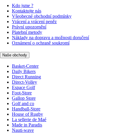
Kdo jsme ?
Kontaktujte nás
Všeobecné obchodní podmínky
Vrácení a vrácení peněz
Právní upozornění
Platební metody
Náklady na dopravu a možnosti doručení
Oznámení o ochraně soukromí
Naše obchody
Basket-Center
Daily Bikers
Direct Running
Direct-Volley
Espace Golf
Foot-Store
Gallop Store
Golf and co
Handball-Store
House of Rugby
La sellerie de Maé
Made in Paradis
Nauti-wave