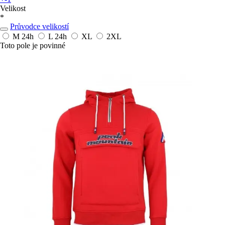
Velikost
*
Průvodce velikostí
M
24h
L
24h
XL
2XL
Toto pole je povinné