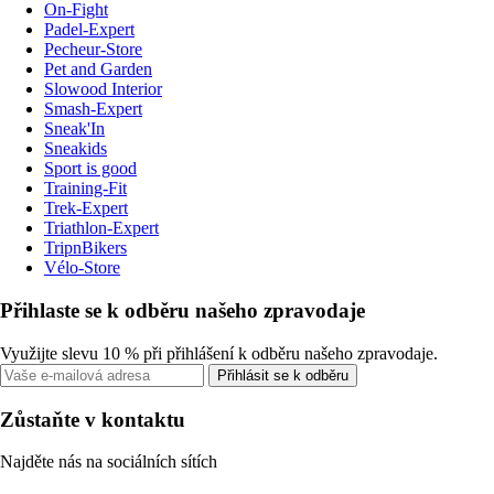
On-Fight
Padel-Expert
Pecheur-Store
Pet and Garden
Slowood Interior
Smash-Expert
Sneak'In
Sneakids
Sport is good
Training-Fit
Trek-Expert
Triathlon-Expert
TripnBikers
Vélo-Store
Přihlaste se k odběru našeho zpravodaje
Využijte slevu 10 % při přihlášení k odběru našeho zpravodaje.
Přihlásit se k odběru
Zůstaňte v kontaktu
Najděte nás na sociálních sítích