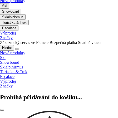
Nové produkty
Ski
Snowboard
Skialpinismus
Turistika & Trek
Escalace
Výprodej
Značky
Zákaznický servis ve Francie
Bezpečná platba
Snadné vracení
Hledat
Nové produkty
Ski
Snowboard
Skialpinismus
Turistika & Trek
Escalace
Výprodej
Značky
Probíhá přidávání do košíku...