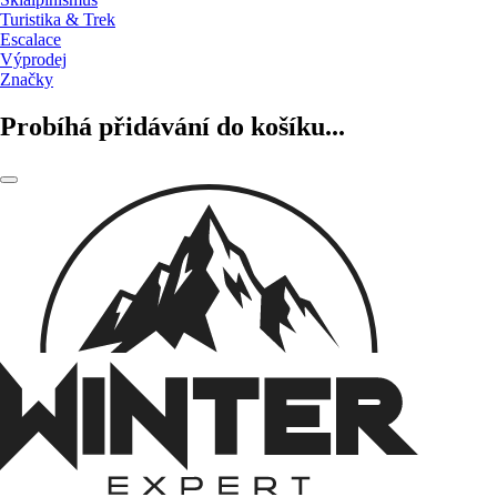
Turistika & Trek
Escalace
Výprodej
Značky
Probíhá přidávání do košíku...