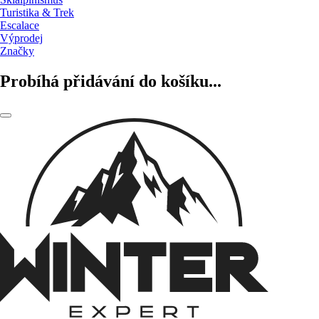
Turistika & Trek
Escalace
Výprodej
Značky
Probíhá přidávání do košíku...