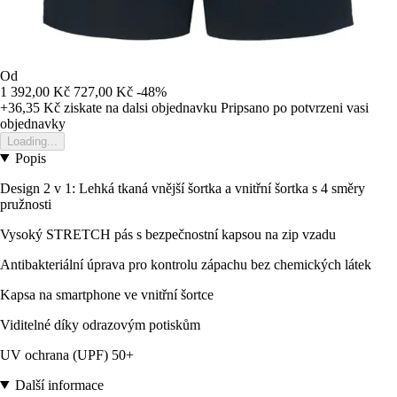
Od
1 392,00 Kč
727,00 Kč
-48%
+36,35 Kč
ziskate na dalsi objednavku
Pripsano po potvrzeni vasi
objednavky
Loading...
Popis
Design 2 v 1: Lehká tkaná vnější šortka a vnitřní šortka s 4 směry
pružnosti
Vysoký STRETCH pás s bezpečnostní kapsou na zip vzadu
Antibakteriální úprava pro kontrolu zápachu bez chemických látek
Kapsa na smartphone ve vnitřní šortce
Viditelné díky odrazovým potiskům
UV ochrana (UPF) 50+
Další informace