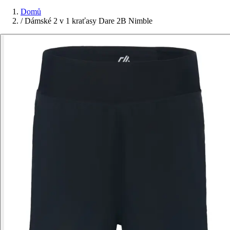
Domů
/
Dámské 2 v 1 kraťasy Dare 2B Nimble