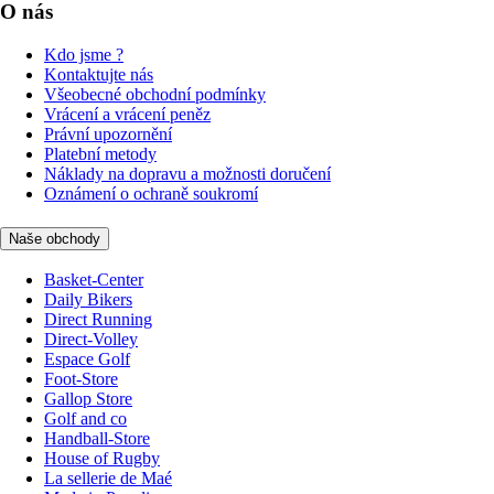
O nás
Kdo jsme ?
Kontaktujte nás
Všeobecné obchodní podmínky
Vrácení a vrácení peněz
Právní upozornění
Platební metody
Náklady na dopravu a možnosti doručení
Oznámení o ochraně soukromí
Naše obchody
Basket-Center
Daily Bikers
Direct Running
Direct-Volley
Espace Golf
Foot-Store
Gallop Store
Golf and co
Handball-Store
House of Rugby
La sellerie de Maé