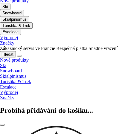
Nové produkty
Ski
Snowboard
Skialpinismus
Turistika & Trek
Escalace
Výprodej
Značky
Zákaznický servis ve Francie
Bezpečná platba
Snadné vracení
Hledat
Nové produkty
Ski
Snowboard
Skialpinismus
Turistika & Trek
Escalace
Výprodej
Značky
Probíhá přidávání do košíku...