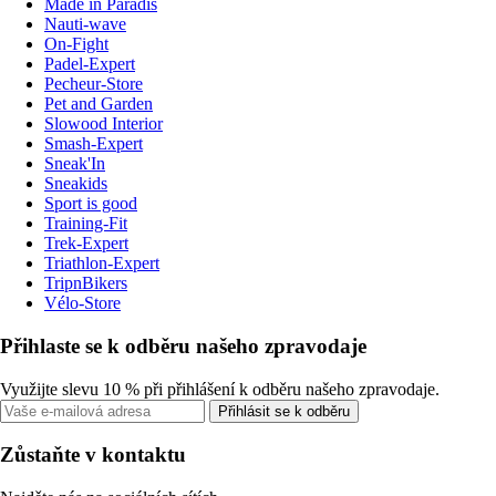
Made in Paradis
Nauti-wave
On-Fight
Padel-Expert
Pecheur-Store
Pet and Garden
Slowood Interior
Smash-Expert
Sneak'In
Sneakids
Sport is good
Training-Fit
Trek-Expert
Triathlon-Expert
TripnBikers
Vélo-Store
Přihlaste se k odběru našeho zpravodaje
Využijte slevu 10 % při přihlášení k odběru našeho zpravodaje.
Přihlásit se k odběru
Zůstaňte v kontaktu