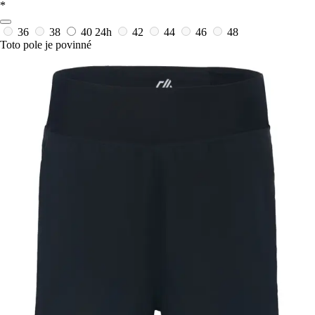
*
36
38
40
24h
42
44
46
48
Toto pole je povinné