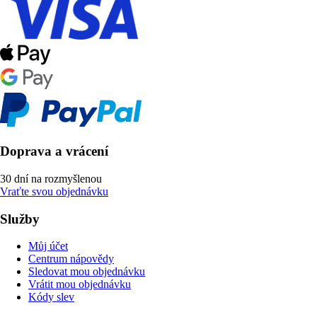
Doprava a vrácení
30 dní na rozmyšlenou
Vraťte svou objednávku
Služby
Můj účet
Centrum nápovědy
Sledovat mou objednávku
Vrátit mou objednávku
Kódy slev