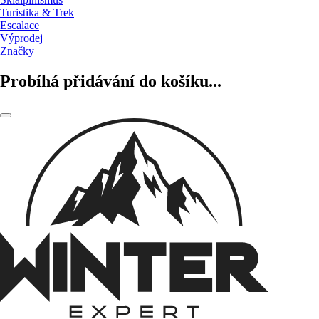
Turistika & Trek
Escalace
Výprodej
Značky
Probíhá přidávání do košíku...