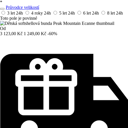
*
Průvodce velikostí
3 let
24h
4 roky
24h
5 let
24h
6 let
24h
8 let
24h
Toto pole je povinné
Od
3 123,00 Kč
1 249,00 Kč
-60%