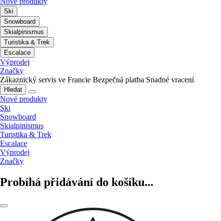
Nové produkty
Ski
Snowboard
Skialpinismus
Turistika & Trek
Escalace
Výprodej
Značky
Zákaznický servis ve Francie
Bezpečná platba
Snadné vracení
Hledat
Nové produkty
Ski
Snowboard
Skialpinismus
Turistika & Trek
Escalace
Výprodej
Značky
Probíhá přidávání do košíku...