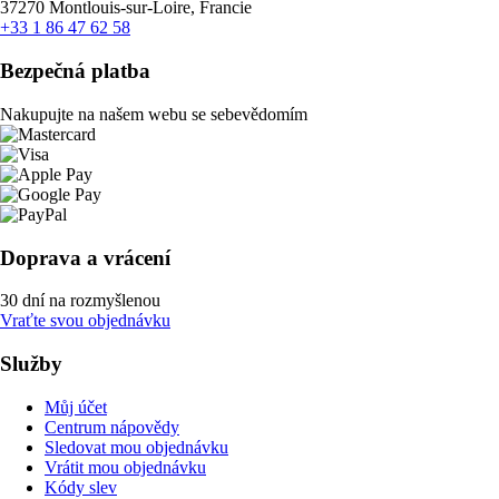
37270 Montlouis-sur-Loire, Francie
+33 1 86 47 62 58
Bezpečná platba
Nakupujte na našem webu se sebevědomím
Doprava a vrácení
30 dní na rozmyšlenou
Vraťte svou objednávku
Služby
Můj účet
Centrum nápovědy
Sledovat mou objednávku
Vrátit mou objednávku
Kódy slev