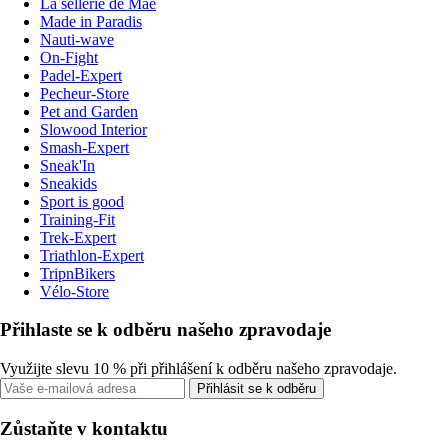
La sellerie de Maé
Made in Paradis
Nauti-wave
On-Fight
Padel-Expert
Pecheur-Store
Pet and Garden
Slowood Interior
Smash-Expert
Sneak'In
Sneakids
Sport is good
Training-Fit
Trek-Expert
Triathlon-Expert
TripnBikers
Vélo-Store
Přihlaste se k odběru našeho zpravodaje
Využijte slevu 10 % při přihlášení k odběru našeho zpravodaje.
Přihlásit se k odběru
Zůstaňte v kontaktu