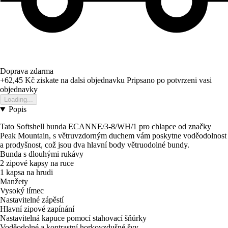
Doprava zdarma
+62,45 Kč
ziskate na dalsi objednavku
Pripsano po potvrzeni vasi
objednavky
Loading...
Popis
Tato Softshell bunda ECANNE/3-8/WH/1 pro chlapce od značky
Peak Mountain, s větruvzdorným duchem vám poskytne voděodolnost
a prodyšnost, což jsou dva hlavní body větruodolné bundy.
Bunda s dlouhými rukávy
2 zipové kapsy na ruce
1 kapsa na hrudi
Manžety
Vysoký límec
Nastavitelné zápěstí
Hlavní zipové zapínání
Nastavitelná kapuce pomocí stahovací šňůrky
Voděodolné a kontrastní horkovzdušné švy