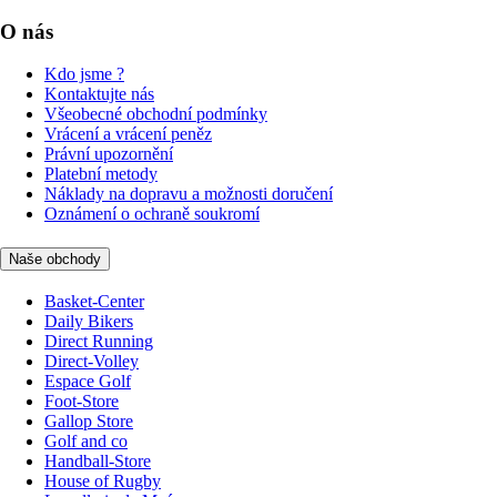
O nás
Kdo jsme ?
Kontaktujte nás
Všeobecné obchodní podmínky
Vrácení a vrácení peněz
Právní upozornění
Platební metody
Náklady na dopravu a možnosti doručení
Oznámení o ochraně soukromí
Naše obchody
Basket-Center
Daily Bikers
Direct Running
Direct-Volley
Espace Golf
Foot-Store
Gallop Store
Golf and co
Handball-Store
House of Rugby