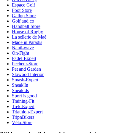
Espace Golf
Foot-Store
Gallop Store
Golf and co
Handball-Store
House of Rugby
La sellerie de Maé
Made in Paradis
Nauti-wave
On-Fight
Padel-Expert
Pecheur-Store
Pet and Garden
Slowood Interior
Smash-Expert
Sneak'In
Sneakids
Sport is good
Training-Fit
Trek-Expert
Triathlon-Expert
TripnBikers
Vélo-Store