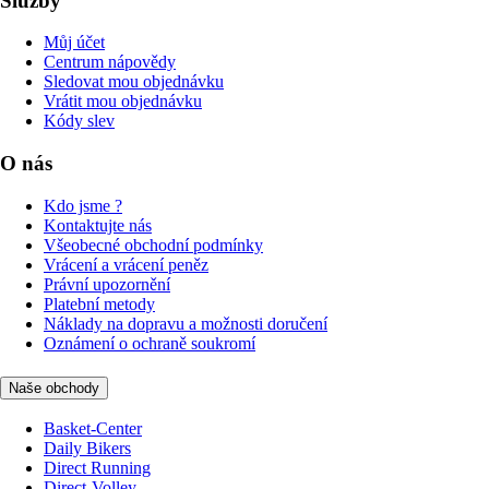
Služby
Můj účet
Centrum nápovědy
Sledovat mou objednávku
Vrátit mou objednávku
Kódy slev
O nás
Kdo jsme ?
Kontaktujte nás
Všeobecné obchodní podmínky
Vrácení a vrácení peněz
Právní upozornění
Platební metody
Náklady na dopravu a možnosti doručení
Oznámení o ochraně soukromí
Naše obchody
Basket-Center
Daily Bikers
Direct Running
Direct-Volley