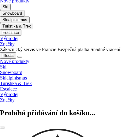
Nové produkty
Ski
Snowboard
Skialpinismus
Turistika & Trek
Escalace
Výprodej
Značky
Zákaznický servis ve Francie
Bezpečná platba
Snadné vracení
Hledat
Nové produkty
Ski
Snowboard
Skialpinismus
Turistika & Trek
Escalace
Výprodej
Značky
Probíhá přidávání do košíku...