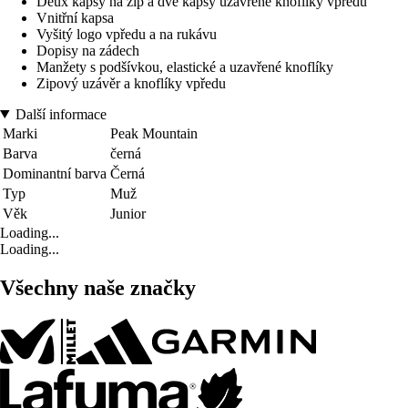
Deux kapsy na zip a dvě kapsy uzavřené knoflíky vpředu
Vnitřní kapsa
Vyšitý logo vpředu a na rukávu
Dopisy na zádech
Manžety s podšívkou, elastické a uzavřené knoflíky
Zipový uzávěr a knoflíky vpředu
Další informace
Marki
Peak Mountain
Barva
černá
Dominantní barva
Černá
Typ
Muž
Věk
Junior
Loading...
Loading...
Všechny naše značky