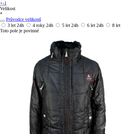
+-1
Velikost
*
Průvodce velikostí
3 let
24h
4 roky
24h
5 let
24h
6 let
24h
8 let
Toto pole je povinné