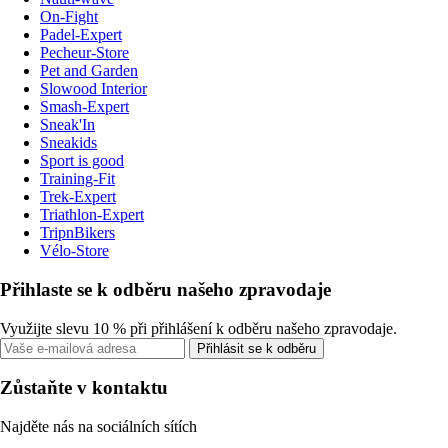
On-Fight
Padel-Expert
Pecheur-Store
Pet and Garden
Slowood Interior
Smash-Expert
Sneak'In
Sneakids
Sport is good
Training-Fit
Trek-Expert
Triathlon-Expert
TripnBikers
Vélo-Store
Přihlaste se k odběru našeho zpravodaje
Využijte slevu 10 % při přihlášení k odběru našeho zpravodaje.
Přihlásit se k odběru
Zůstaňte v kontaktu
Najděte nás na sociálních sítích