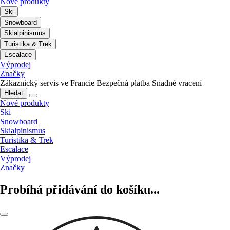
Nové produkty
Ski
Snowboard
Skialpinismus
Turistika & Trek
Escalace
Výprodej
Značky
Zákaznický servis ve Francie
Bezpečná platba
Snadné vracení
Hledat
Nové produkty
Ski
Snowboard
Skialpinismus
Turistika & Trek
Escalace
Výprodej
Značky
Probíhá přidávání do košíku...