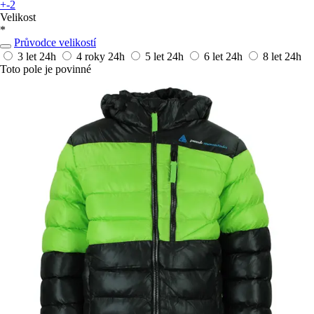
+-2
Velikost
*
Průvodce velikostí
3 let
24h
4 roky
24h
5 let
24h
6 let
24h
8 let
24h
Toto pole je povinné