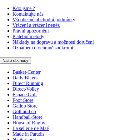
Kdo jsme ?
Kontaktujte nás
Všeobecné obchodní podmínky
Vrácení a vrácení peněz
Právní upozornění
Platební metody
Náklady na dopravu a možnosti doručení
Oznámení o ochraně soukromí
Naše obchody
Basket-Center
Daily Bikers
Direct Running
Direct-Volley
Espace Golf
Foot-Store
Gallop Store
Golf and co
Handball-Store
House of Rugby
La sellerie de Maé
Made in Paradis
Nauti-wave