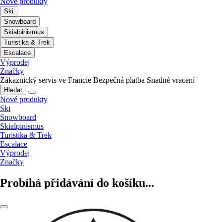
Nové produkty
Ski
Snowboard
Skialpinismus
Turistika & Trek
Escalace
Výprodej
Značky
Zákaznický servis ve Francie
Bezpečná platba
Snadné vracení
Hledat
Nové produkty
Ski
Snowboard
Skialpinismus
Turistika & Trek
Escalace
Výprodej
Značky
Probíhá přidávání do košíku...