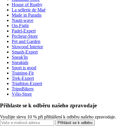
House of Rugby
La sellerie de Maé
Made in Paradis
Nauti-wave
On-Fight
Padel-Expert
Pecheur-Store
Pet and Garden
Slowood Interior
Smash-Expert
Sneak'In
Sneakids
Sport is good
Training-Fit
Trek-Expert
Triathlon-Expert
TripnBikers
Vélo-Store
Přihlaste se k odběru našeho zpravodaje
Využijte slevu 10 % při přihlášení k odběru našeho zpravodaje.
Přihlásit se k odběru