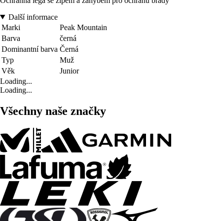
Ochranná léga se zipem a záhybem pro ochranu brady
Další informace
Marki
Peak Mountain
Barva
černá
Dominantní barva
Černá
Typ
Muž
Věk
Junior
Loading...
Loading...
Všechny naše značky