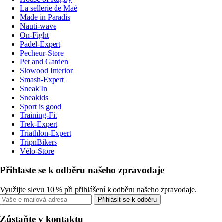
La sellerie de Maé
Made in Paradis
Nauti-wave
On-Fight
Padel-Expert
Pecheur-Store
Pet and Garden
Slowood Interior
Smash-Expert
Sneak'In
Sneakids
Sport is good
Training-Fit
Trek-Expert
Triathlon-Expert
TripnBikers
Vélo-Store
Přihlaste se k odběru našeho zpravodaje
Využijte slevu 10 % při přihlášení k odběru našeho zpravodaje.
Přihlásit se k odběru
Zůstaňte v kontaktu