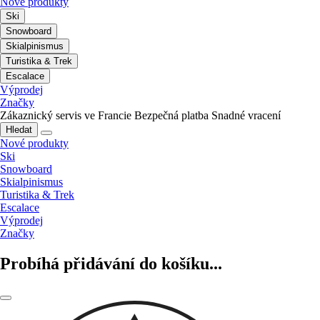
Nové produkty
Ski
Snowboard
Skialpinismus
Turistika & Trek
Escalace
Výprodej
Značky
Zákaznický servis ve Francie
Bezpečná platba
Snadné vracení
Hledat
Nové produkty
Ski
Snowboard
Skialpinismus
Turistika & Trek
Escalace
Výprodej
Značky
Probíhá přidávání do košíku...