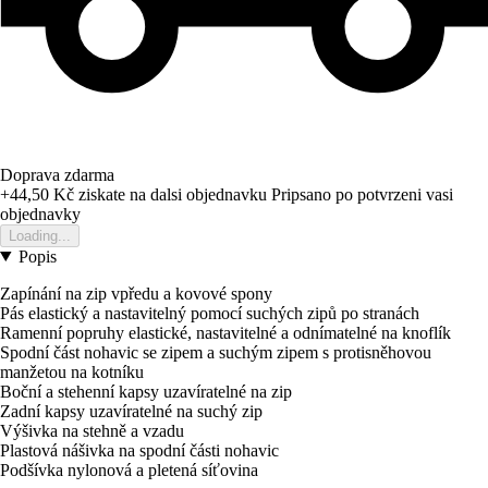
Doprava zdarma
+44,50 Kč
ziskate na dalsi objednavku
Pripsano po potvrzeni vasi
objednavky
Loading...
Popis
Zapínání na zip vpředu a kovové spony
Pás elastický a nastavitelný pomocí suchých zipů po stranách
Ramenní popruhy elastické, nastavitelné a odnímatelné na knoflík
Spodní část nohavic se zipem a suchým zipem s protisněhovou
manžetou na kotníku
Boční a stehenní kapsy uzavíratelné na zip
Zadní kapsy uzavíratelné na suchý zip
Výšivka na stehně a vzadu
Plastová nášivka na spodní části nohavic
Podšívka nylonová a pletená síťovina